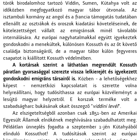
török birodalomhoz tartozó Viddin, Sumen, Kütahya volt az
időközben megfogyatkozó magyar tábor útvonala. Az
isztambuli kormány az angol és a francia támogatás tudatában
ellenállt az osztrákok és oroszok kiadatási követeléseinek, de
kötelezettséget vállalt az emigránsok minél távolabbi
internálására. Az európai nagyhatalmakkal együtt igyekeztek
gondoskodni a menekültek, különösen Kossuth és az őt követő
családja biztonságáról, de a magyar tábor külön fegyveres
csapatot is kiállított Kossuth védelmében.
A kortársak szerint a láthatóan megrendült Kossuth
páratlan gyorsasággal szerezte vissza lelkierejét és igyekezett
gondoskodni emigráns társairól is.
Közben - a lehetőségekhez
képest - nemzetközi kapcsolatait is szerette volna
helyreállítani, hogy tudósíthassa az európai közvéleményt a
lesújtó magyar helyzetről. E korszak terméke volt a
szabadságharc bukásának okait összegző "
viddini levél
".
Az elszigeteltségből azonban csak 1851-ben az Amerikai
Egyesült Államok elnökének meghívására szabadulhatott meg.
Példátlan ünneplés fogadta a szeptember 1-jén Kütahyából
elinduló Kossuthot! A tudósítások szerint az európai