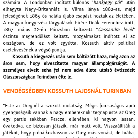
számára. A Londonban indított különös "
bankjegy pör
" után
elhagyta Nagy-Britanniát is. Vilma lánya 1862-es, majd
feleségének 1865-ös halála újabb csapást hoztak az életében.
A magyar kiegyezési tárgyalások hírére Deák Ferenchez írott,
1867. május 22-én Párizsban keltezett "
Cassandra levél
"
őszinte megrendülést keltett, mozgalmakat indított el az
országban, de ez volt egyúttal Kossuth aktív politikai
cselekvésének a végső pontja.
Kossuth a kiegyezés után sem költözött haza, még azon az
áron sem, hogy elveszítette magyar állampolgárságát. A
személyes elveit soha fel nem adva élete utolsó évtizedeit
Olaszországban Torinóban élte le.
VENDÉGSÉGBEN KOSSUTH LAJOSNÁL TURINBAN
"Este az Öregnél a szokott mulatság. Mégis furcsaságos apró
gyengeségeik vannak a nagy embereknek: tegnap este az Öreg
egy partie sakkban Perczel ellenében, ki nagyon lassan,
óvakodva, de biztosan játszik, már matt volt. Visszaállíták a
játékot, hogy próbálkozhasson az Öreg más vonást, de hiába,