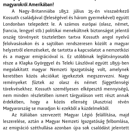
magyarokról Amerikában!
A Nagy-Britanniába 1852. július 25-én visszaérkező
Kossuth családjával (feleségével és három gyermekével) együtt
Londonban telepedett le. A számos európai (olasz, német,
francia, lengyel stb.) politikai menekültnek biztonságot jelentő
ország törvényeit tiszteletben tartva Kossuth angol nyelvű
felolvasásokon és a sajtóban rendszeresen közölt a magyar
helyzetről elemzéseket, de tartotta a kapcsolatot a nemzetközi
és a magyar emigrációval is. Ez utóbbinak leglátványosabb
része a Klapka Györggyel és Teleki Lászlóval együtt 1859-ben
megalakított magyar Nemzeti Igazgatóság volt, amelynek
keretében közös akcióikat igyekeztek megszervezni. Nagy
reményeket fűztek az olasz és német függetlenségi
törekvésekhez. Kossuth személyesen elképesztő mennyiségű,
nem minden részletében ismert tárgyaláson vett részt annak
érdekében, hogy a közös ellenség (Ausztria) révén
Magyarország se maradjon ki ezekből a küzdelmekből.
Az Itáliában szervezett Magyar Légió felállítása, majd
leszerelése, aztán a Magyar Nemzeti Igazgatóság felbomlása,
az emigráció széthullása azonban újra sok csalódást jelentett