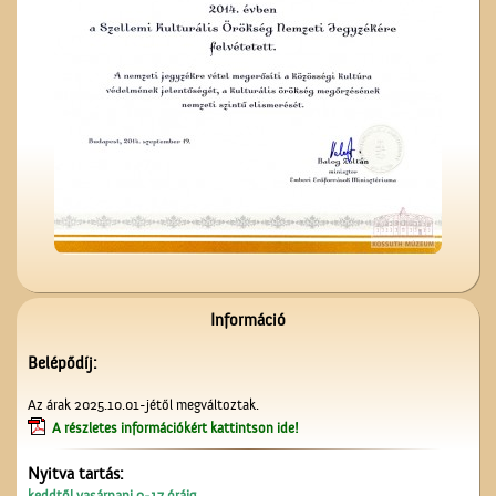
Üzenet a harctérre
A Czeglédi Népbank Rt.
épülete
Információ
Belépődíj:
A Vasútépítő- és
Az árak 2025.10.01-jétől megváltoztak.
Karbantartó
A részletes információkért kattintson ide!
Nyitva tartás:
keddtől vasárnapi 9-17 óráig.