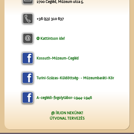
2700 Cegléd, Múzeum utca 5.
+36 (53) 310 637
Kattintson ide!
Kossuth-Múzeum-Cegléd
Turini-Százas-Küldöttség- - Múzeumbaráti-Kör
A-ceglédi-fogolytábor-1944-1946
@ ÍRJON NEKÜNK!
ÚTVONAL TERVEZÉS