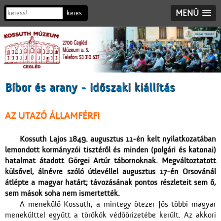
MENÜ
Bíbor és arany - időszaki kiállítás
AZ UTAZÓ ÁLLAMFÉRFI
Kossuth Lajos 1849. augusztus 11-én kelt nyilatkozatában
lemondott kormányzói tisztéről és minden (polgári és katonai)
hatalmat átadott Görgei Artúr tábornoknak. Megváltoztatott
külsővel, álnévre szóló útlevéllel augusztus 17-én Orsovánál
átlépte a magyar határt; távozásának pontos részleteit sem ő,
sem mások soha nem ismertették.
A menekülő Kossuth, a mintegy ötezer fős többi magyar
menekülttel együtt a törökök védőőrizetébe került. Az akkori