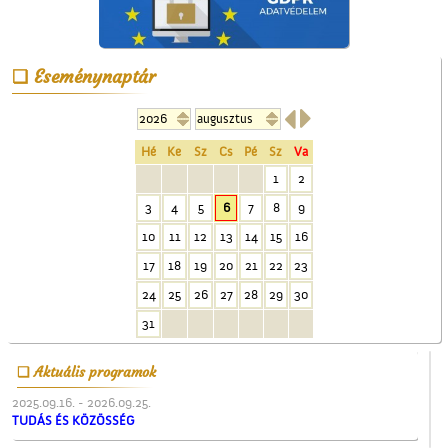
Eseménynaptár


A ceglédi Népkör udvarán
Hé
Ke
Sz
Cs
Pé
Sz
Va
1
2
3
4
5
6
7
8
9
10
11
12
13
14
15
16
17
18
19
20
21
22
23
24
25
26
27
28
29
30
Műkedvelő színjátszók
Cegléden
31
Aktuális programok
2025.09.16. - 2026.09.25.
TUDÁS ÉS KÖZÖSSÉG