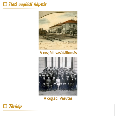
Heti ceglédi képtár
Az Ofotért
A ceglédi vasútállomás
A ceglédi Vasutas
Dalkarról
Térkép