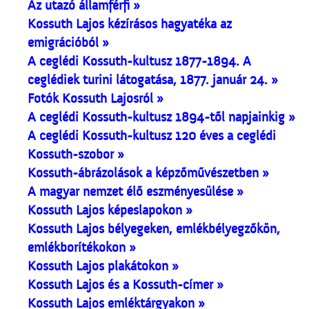
Az utazó államférfi »
Kossuth Lajos kézírásos hagyatéka az
emigrációból »
A ceglédi Kossuth-kultusz 1877-1894. A
ceglédiek turini látogatása, 1877. január 24. »
Fotók Kossuth Lajosról »
A ceglédi Kossuth-kultusz 1894-től napjainkig »
A ceglédi Kossuth-kultusz 120 éves a ceglédi
Kossuth-szobor »
Kossuth-ábrázolások a képzőművészetben »
A magyar nemzet élő eszményesülése »
Kossuth Lajos képeslapokon »
Kossuth Lajos bélyegeken, emlékbélyegzőkön,
emlékborítékokon »
Kossuth Lajos plakátokon »
Kossuth Lajos és a Kossuth-címer »
Kossuth Lajos emléktárgyakon »