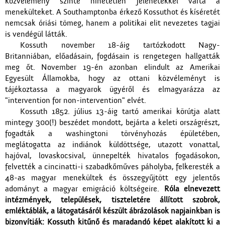
közvélemény szinte hihetetlen jelenetekkel várta a
menekülteket. A Southamptonba érkező Kossuthot és kíséretét
nemcsak óriási tömeg, hanem a politikai elit nevezetes tagjai
is vendégül látták.
Kossuth november 18-áig tartózkodott Nagy-
Britanniában, előadásain, fogdásain is rengetegen hallgatták
meg őt. November 19-én azonban elindult az Amerikai
Egyesült Államokba, hogy az ottani közvéleményt is
tájékoztassa a magyarok ügyéről és elmagyarázza az
"intervention for non-intervention" elvét.
Kossuth 1852. július 13-áig tartó amerikai körútja alatt
mintegy 300(!) beszédet mondott, bejárta a keleti országrészt,
fogadták a washingtoni törvényhozás épületében,
meglátogatta az indiánok küldöttsége, utazott vonattal,
hajóval, lovaskocsival, ünnepelték hivatalos fogadásokon,
felvették a cincinatti-i szabadkőműves páholyba, felkeresték a
48-as magyar menekültek és összegyűjtött egy jelentős
adományt a magyar emigráció költségeire.
Róla elnevezett
intézmények, települések, tiszteletére állított szobrok,
emléktáblák, a látogatásáról készült ábrázolások napjainkban is
bizonyítják: Kossuth kitűnő és maradandó képet alakított ki a