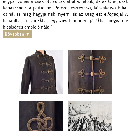
egypár vonásra csak ott voltak ahol az előbb; de az Öreg csak
kapaszkodik a partie-be. Perczel észreveszi, készakarva hibát
csinál és meg hagyja neki nyerni és az Öreg ezt elfogadja! A
billiárdba, a tarokkba, egyszóval minden játékba megvan e
kicsiséges ambició nála."
Bővebben