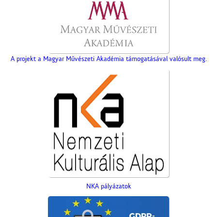
Üzenet a harctérre
A projekt a Magyar Művészeti Akadémia támogatásával valósult meg.
A Czeglédi Népbank Rt.
épülete
NKA pályázatok
A Vasútépítő- és
Karbantartó