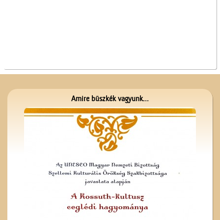
A Vigadó
Amire büszkék vagyunk...
Kezdődik az iskola!