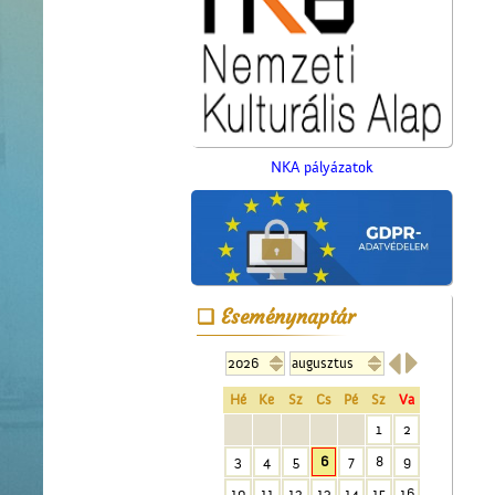
NKA pályázatok
Eseménynaptár


A ceglédi Népkör udvarán
Hé
Ke
Sz
Cs
Pé
Sz
Va
1
2
3
4
5
6
7
8
9
10
11
12
13
14
15
16