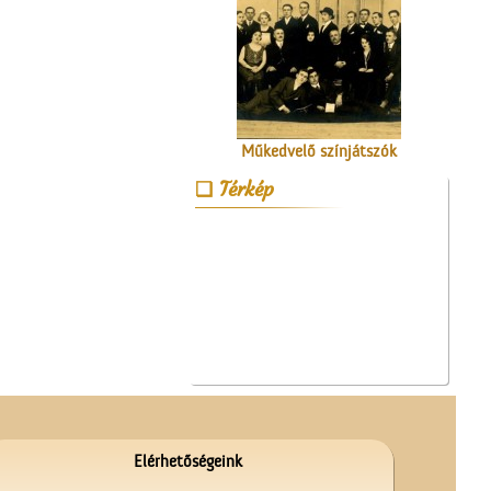
Műkedvelő színjátszók
Cegléden
Térkép
Magyar írók országjárása
Elérhetőségeink