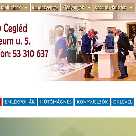
Kiállítások
Rendezvények
Kiadványok
Kossuth-kultusz
EMLÉKPOHÁR
HŰTŐMÁGNES
KÖNYVJELZŐK
OKLEVÉL