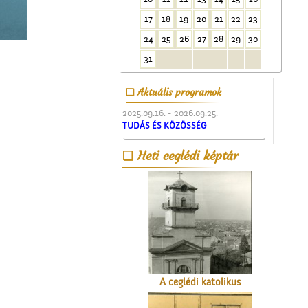
17
18
19
20
21
22
23
24
25
26
27
28
29
30
A régi ceglédi evangélikus
iskola
31
Aktuális programok
2025.09.16. - 2026.09.25.
TUDÁS ÉS KÖZÖSSÉG
Heti ceglédi képtár
Ünnepi Kossuth Hét
Cegléden 1948-ban
A ceglédi katolikus
templom tornya