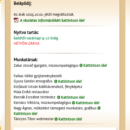
Belépődíj:
Az árak 2025.10.01-jétől megváltoztak.
A részletes információkért kattintson ide!
Nyitva tartás:
keddtől vasárnapi 9-17 óráig.
HÉTFŐN ZÁRVA
Munkatársak:
Zakar József igazgató, múzeumpedagógus
Kattintson ide!
Farkas Ildikó gyűjteménykezelő
Gyura Sándor etnográfus
Kattintson ide!
Kisfaludi István kiállításrendező, fényképész
Mala Enikő restaurátor
Reznák Erzsébet történész
Kattintson ide!
Kernács Viktória, múzeumpedagógus
Kattintson ide!
Nagy Ágnes, működést támogató munkatárs, grafikus
Kattintson ide!
Tánczos Tibor webmester
Kattintson ide!