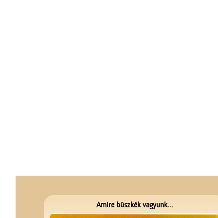
Amire büszkék vagyunk...