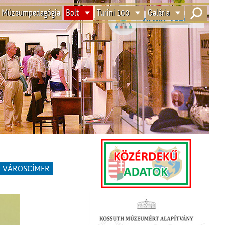
Múzeumpedagógia
Bolt
Turini 100
Galéria
VÁROSCÍMER