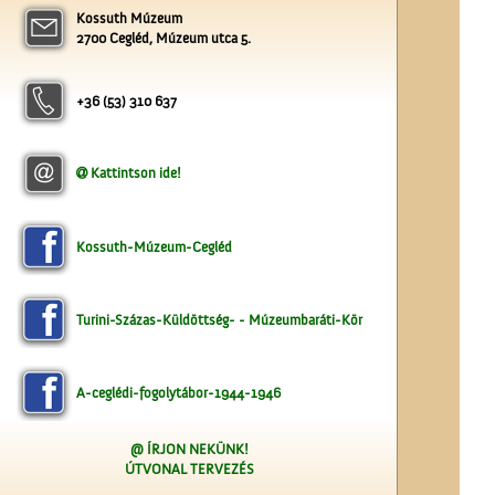
Kossuth Múzeum
2700 Cegléd, Múzeum utca 5.
Kereszt a Seregélyesben
+36 (53) 310 637
Kattintson ide!
A ceglédi Vasutas
Kossuth-Múzeum-Cegléd
Dalkarról
Turini-Százas-Küldöttség- - Múzeumbaráti-Kör
A-ceglédi-fogolytábor-1944-1946
A ceglédi vasútállomás
@ ÍRJON NEKÜNK!
ÚTVONAL TERVEZÉS