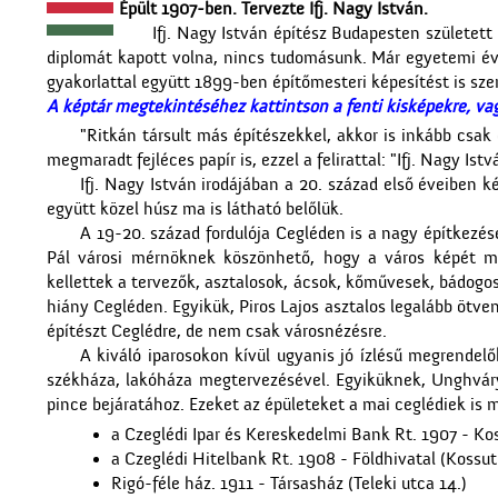
Épült 1907-ben. Tervezte Ifj. Nagy István.
Ifj. Nagy István építész Budapesten született
diplomát kapott volna, nincs tudomásunk. Már egyetemi évei
gyakorlattal együtt 1899-ben építőmesteri képesítést is sz
A képtár megtekintéséhez kattintson a fenti kisképekre, vag
"Ritkán társult más építészekkel, akkor is inkább csak 
megmaradt fejléces papír is, ezzel a felirattal: "Ifj. Nagy Ist
Ifj. Nagy István irodájában a 20. század első éveiben 
együtt közel húsz ma is látható belőlük.
A 19-20. század fordulója Cegléden is a nagy építkezé
Pál városi mérnöknek köszönhető, hogy a város képét má
kellettek a tervezők, asztalosok, ácsok, kőművesek, bádogos
hiány Cegléden. Egyikük, Piros Lajos asztalos legalább ötve
építészt Ceglédre, de nem csak városnézésre.
A kiváló iparosokon kívül ugyanis jó ízlésű megrendelő
székháza, lakóháza megtervezésével. Egyiküknek, Unghváry 
pince bejáratához. Ezeket az épületeket a mai ceglédiek is 
a Czeglédi Ipar és Kereskedelmi Bank Rt. 1907 - K
a Czeglédi Hitelbank Rt. 1908 - Földhivatal (Kossuth
Rigó-féle ház. 1911 - Társasház (Teleki utca 14.)