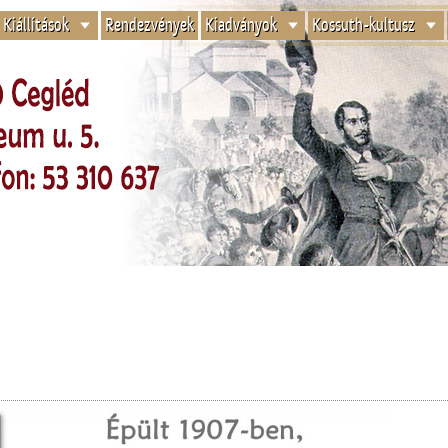
Kiállítások
Rendezvények
Kiadványok
Kossuth-kultusz