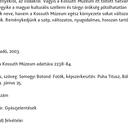
nyekről, az irodákról. Vagyis a Kossuth Múzeum itt töltött hatvan
egyike a magyar kulturális szellemi és tárgyi örökség pótolhatatlan 
k neve, hanem a Kossuth Múzeum egész környezete sokat változot
ik. Reménykedjünk a szép, változatos, nyugodalmas, hosszan tartó
iadó, 2003.
. A Kossuth Múzeum adattára 2238-84.
s, szöveg: Somogyi Botond. Fotók, képszerkesztés: Puha Titusz, Bá
1. június 25.
 szám
ár. Gyászjelentések
) felvételei