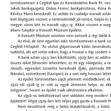
természetesen a Ceglédi Ipar és Kereskedelmi Bank Rt. nev
Jakab bankigazgató, Dobos Ferenc bankpénztáros, Róna Ar
Révész Manó kereskedő. Ez utóbbi és családja maradt aztán
kelt bejegyzés viszont a történelemből jól ismert, baljós é
megyei város lett és maradt 1951-ig. Akkor viszont a magy
állami tulajdon a Kossuth Múzeum épülete.
A Kossuth Múzeum azonban nem tartozik a régi lakók köz
Az első, de nem egyetlen lakó természetesen a bank vol
Ceglédi Hírlaptól. "Az utolsó glájzerosnak külön berendezé
tudósító, aki azt vette zokon, hogy a hivatal a régi szedett-
A bank aztán 1913-ban kiköltözött, 1929-ben az adóhivat
összes lakót felsorolni lehetetlen; ez itt egy válogatás, a tel
József), egyesület (izraelita kereskedő ifjak), pártiroda (
Nándor), szövetkezet (háziipari) és a sort még hosszan lehet
Az épület történetében 1956 jelentett mérföldkövet: 
1922-től 1928-ig ez volt az egyik átmeneti helye, az akk
szégyene", hiszen az épület csak raktározásra alkalmas.
Az 1956-os beköltözéssel sem oldódott meg minden! A 
épületért! Végül 1979-ben lett teljes jogú gazda a Kossuth
Nem beszéltünk még a belső átalakításokról, a külső felú