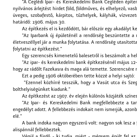
"A Ceglédi Ipar- és Kereskedelmi Bank Cegléden építe
nyilvános árlejtést hirdet föld, földműves, és elhelyező, vas
üveges, szobafestő, kárpitos, tűzhelyek, kályhák, vízvezet
határidő: 1906. május 30.
Az építkezés el is kezdődött, bár először egy akadályt ke
"Az Iparbank új épületénél a rendőrség beszüntette a 
életveszéllyel jár a munka folytatása. A rendőrség utasított
folytatni az építkezést."
Egy szerencsés kimenetelű balesetről is beszámolt a hel
"Az ipar- és kereskedelmi bank építkezésénél május 12-
hogy az rádőlt Fazekasra és maga alá temette. Szerencsére
Ezt a pedig 1906 októberében tette közzé a helyi sajtó:
"Ezennel közhírré tesszük, hogy a Vasút utca és Szeg
bolthelyiségünket kiadunk."
Az építkezést az 1907. év elején különös közjáték színes
"Az Ipar- és Kereskedelmi Bank megfellebbezte a tan
engedélyt adott. A fellebbezés indokait nem ismerjük, azon
elé."
A bank indoka nagyon egyszerű volt: nagyon sok lesz a f
alispánnál fellebbeztek.
Végül a fürdő - ki tudja, miért - mégsem épült fel az