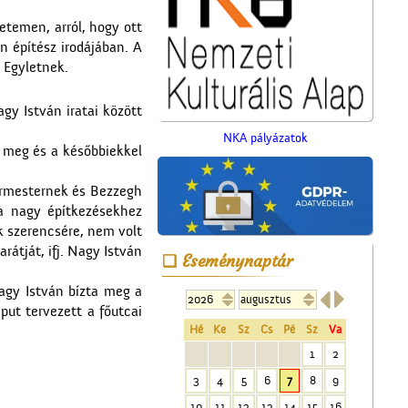
etemen, arról, hogy ott
n építész irodájában. A
 Egyletnek.
gy István iratai között
NKA pályázatok
t meg és a későbbiekkel
gármesternek és Bezzegh
 a nagy építkezésekhez
k szerencsére, nem volt
rátját, ifj. Nagy István
Eseménynaptár
Nagy István bízta meg a


Magyar írók országjárása
put tervezett a főutcai
Hé
Ke
Sz
Cs
Pé
Sz
Va
1
2
3
4
5
6
7
8
9
10
11
12
13
14
15
16