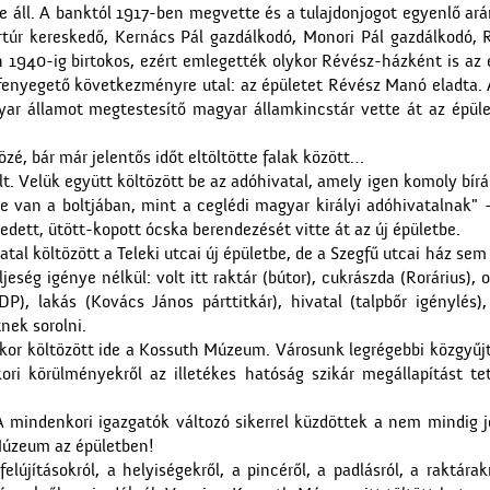
e áll. A banktól 1917-ben megvette és a tulajdonjogot egyenlő ar
túr kereskedő, Kernács Pál gazdálkodó, Monori Pál gazdálkodó, 
 1940-ig birtokos, ezért emlegették olykor Révész-házként is az
s fenyegető következményre utal: az épületet Révész Manó eladta. 
ar államot megtestesítő magyar államkincstár vette át az épület
é, bár már jelentős időt eltöltötte falak között…
t. Velük együtt költözött be az adóhivatal, amely igen komoly bírá
se van a boltjában, mint a ceglédi magyar királyi adóhivatalnak"
vedett, ütött-kopott ócska berendezését vitte át az új épületbe.
al költözött a Teleki utcai új épületbe, de a Szegfű utcai ház sem
jeség igénye nélkül: volt itt raktár (bútor), cukrászda (Rorárius), o
MDP), lakás (Kovács János párttitkár), hivatal (talpbőr igénylés),
nek sorolni.
ekkor költözött ide a Kossuth Múzeum. Városunk legrégebbi közgy
ori körülményekről az illetékes hatóság szikár megállapítást t
mindenkori igazgatók változó sikerrel küzdöttek a nem mindig j
 Múzeum az épületben!
jításokról, a helyiségekről, a pincéről, a padlásról, a raktárakró