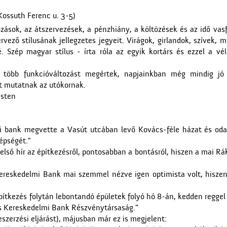
Kossuth Ferenc u. 3-5)
ozások, az átszervezések, a pénzhiány, a költözések és az idő vas
ervező stílusának jellegzetes jegyeit. Virágok, girlandok, szívek, 
. Szép magyar stílus - írta róla az egyik kortárs és ezzel a vé
án több funkcióváltozást megértek, napjainkban még mindig jó
át mutatnak az utókornak.
esten
mi bank megvette a Vasút utcában levő Kovács-féle házat és oda 
zépségét."
gelső hír az építkezésről, pontosabban a bontásról, hiszen a mai R
Kereskedelmi Bank mai szemmel nézve igen optimista volt, hiszen 
építkezés folytán lebontandó épületek folyó hó 8-án, kedden reggel
r és Kereskedelmi Bank Részvénytársaság."
szerzési eljárást), májusban már ez is megjelent: