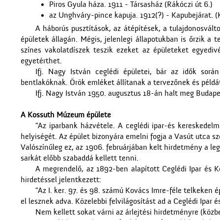
Piros Gyula háza. 1911 - Társasház (Rákóczi út 6.)
az Unghváry-pince kapuja. 1912(?) - Kapubejárat. (
A háborús pusztítások, az átépítések, a tulajdonosvált
épületek állagán. Mégis, jelenlegi állapotukban is őrzik a t
színes vakolatdíszek teszik ezeket az épületeket egyedivé
egyetérthet.
Ifj. Nagy István ceglédi épületei, bár az idők sor
bentlakóknak. Örök emléket állítanak a tervezőnek és péld
Ifj. Nagy István 1950. augusztus 18-án halt meg Budap
A Kossuth Múzeum épülete
"Az iparbank házvétele. A ceglédi ipar-és kereskedel
helyiségét. Az épület bizonyára emelni fogja a Vasút utca s
Valószínűleg ez, az 1906. februárjában kelt hirdetmény a le
sarkát előbb szabaddá kellett tenni.
A megrendelő, az 1892-ben alapított Ceglédi Ipar és 
hirdetéssel jelentkezett:
"Az I. ker. 97. és 98. számú Kovács Imre-féle telkeken 
el lesznek adva. Közelebbi felvilágosítást ad a Ceglédi Ipa
Nem kellett sokat várni az árlejtési hirdetményre (közbe