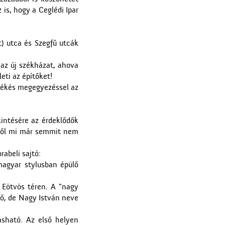
is, hogy a Ceglédi Ipar
A ceglédi katolikus
templom tornya
t) utca és Szegfű utcák
 az új székházat, ahova
eti az építőket!
 békés megegyezéssel az
Kereszt a Seregélyesben
intésére az érdeklődők
yből mi már semmit nem
abeli sajtó:
magyar stylusban épülő
 Eötvös téren. A "nagy
elő, de Nagy István neve
Szitaárusok a ceglédi
piacon
asható. Az első helyen