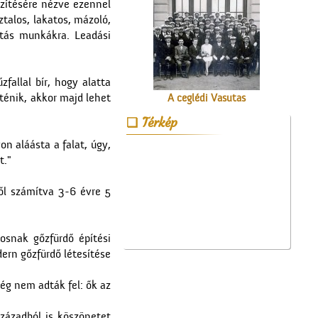
zítésére nézve ezennel
ztalos, lakatos, mázoló,
gítás munkákra. Leadási
fallal bír, hogy alatta
rténik, akkor majd lehet
A ceglédi Vasutas
Dalkarról
Térkép
n aláásta a falat, úgy,
t."
ől számítva 3-6 évre 5
Ünnepi Kossuth Hét
Cegléden 1948-ban
osnak gőzfürdő építési
ern gőzfürdő létesítése
még nem adták fel: ők az
századból is köszönetet