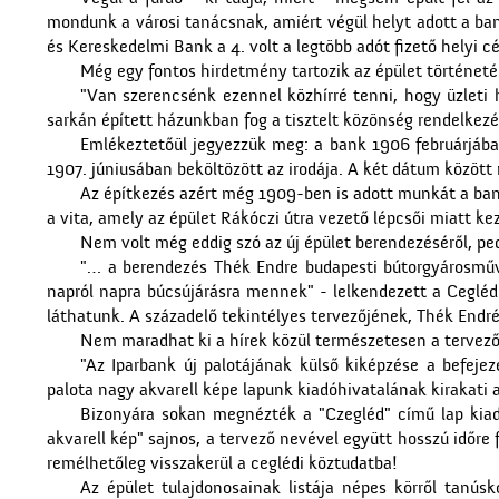
mondunk a városi tanácsnak, amiért végül helyt adott a ban
és Kereskedelmi Bank a 4. volt a legtöbb adót fizető helyi cé
Még egy fontos hirdetmény tartozik az épület történeté
"Van szerencsénk ezennel közhírré tenni, hogy üzleti 
sarkán épített házunkban fog a tisztelt közönség rendelkezés
Emlékeztetőül jegyezzük meg: a bank 1906 februárjában 
1907. júniusában beköltözött az irodája. A két dátum között n
Az építkezés azért még 1909-ben is adott munkát a bank
a vita, amely az épület Rákóczi útra vezető lépcsői miatt k
Nem volt még eddig szó az új épület berendezéséről, pe
"… a berendezés Thék Endre budapesti bútorgyárosműve
napról napra búcsújárásra mennek" - lelkendezett a Ceglé
láthatunk. A századelő tekintélyes tervezőjének, Thék End
Nem maradhat ki a hírek közül természetesen a tervező, 
"Az Iparbank új palotájának külső kiképzése a befeje
palota nagy akvarell képe lapunk kiadóhivatalának kirakati 
Bizonyára sokan megnézték a "Czegléd" című lap kiad
akvarell kép" sajnos, a tervező nevével együtt hosszú időre 
remélhetőleg visszakerül a ceglédi köztudatba!
Az épület tulajdonosainak listája népes körről tanús