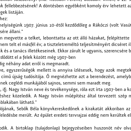
k fellebbezésének! A döntésben egyébként komoly érv lehetett az 
gek listáján.
hez:
helyiségünk 1907. június 10-étől kezdődőleg a Rákóczi (volt Vasú
ére állani."
megvette a telket, lebonttatta az ott álló házakat, felépíttette
em telt el másfél év; a tiszteletreméltó teljesítményért dicséret ill
 és a tanács illetékeseinek. Ekkor zárult le ugyanis, szerencsére
ezdődött el a felek között még 1907-ben
dig néhány adat erről is megmaradt.
, egyszerűségök mellett is annyira ízlésesek, hogy azok megtek
d című újság tudósítója. Ő megnézhette azt a berendezést, amel
rének ceglédi munkájából sajnos, semmi sem maradt meg.
ifj. Nagy István neve és tevékenysége, róla ezt írta 1907-ben a kor
zéshez közeledik. A Nagy István műépítész által tervezett szép 
ablakában látható."
ójának, Sebők Béla könyvkereskedőnek a kirakatát akkoriban az
feledésbe merült. Az épület eredeti tervrajzai eddig nem kerültek 
kodik. A birtoklap (tulajdonlap) bejegyzéseiben huszonöt név olv