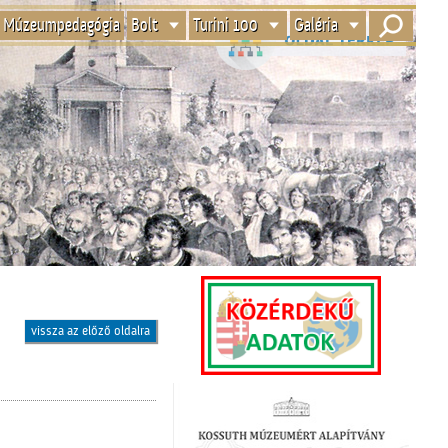
Múzeumpedagógia
Bolt
Turini 100
Galéria
vissza az előző oldalra