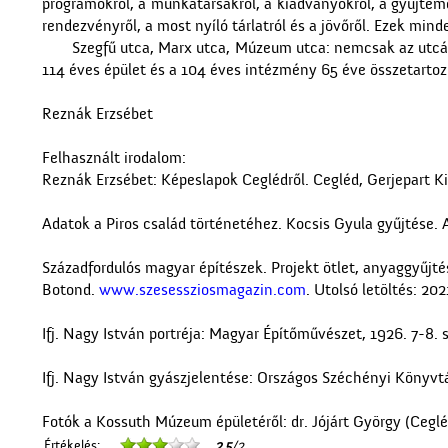
programokról, a munkatársakról, a kiadványokról, a gyűjtemé
rendezvényről, a most nyíló tárlatról és a jövőről. Ezek mind
Szegfű utca, Marx utca, Múzeum utca: nemcsak az utcá
114 éves épület és a 104 éves intézmény 65 éve összetartoz
Reznák Erzsébet
Felhasznált irodalom:
Reznák Erzsébet: Képeslapok Ceglédről. Cegléd, Gerjepart K
Adatok a Piros család történetéhez. Kocsis Gyula gyűjtése
Századfordulós magyar építészek. Projekt ötlet, anyaggyűjté
Botond.
www.szesessziosmagazin.com
. Utolsó letöltés: 202
Ifj. Nagy István portréja: Magyar Építőművészet, 1926. 7-8.
Ifj. Nagy István gyászjelentése: Országos Széchényi Könyvt
Fotók a Kossuth Múzeum épületéről: dr. Jójárt György (Cegléd
Értékelés:
2.5
/2