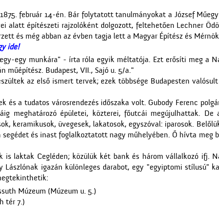
 1875. február 14-én. Bár folytatott tanulmányokat a József Műegy
 alatt építészeti rajzolóként dolgozott, feltehetően Lechner Ödö
erzett és még abban az évben tagja lett a Magyar Építész és Mérnök
y ide!
egy-egy munkára" - írta róla egyik méltatója. Ezt erősíti meg a Na
ván műépítész. Budapest, VII., Sajó u. 5/a."
készültek az első ismert tervek; ezek többsége Budapesten valósul
sek és a tudatos városrendezés időszaka volt. Gubody Ferenc pol
ig meghatározó épületei, közterei, főutcái megújulhattak. De
ok, keramikusok, üvegesek, lakatosok, egyszóval: iparosok. Belőlü
n segédet és inast foglalkoztatott nagy műhelyében. Ő hívta meg ba
k is laktak Cegléden; közülük két bank és három vállalkozó ifj. 
Lászlónak igazán különleges darabot, egy "egyiptomi stílusú" ka
megtekinthetik:
ossuth Múzeum (Múzeum u. 5.)
 tér 7.)