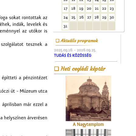
17
18
19
20
21
22
23
24
25
26
27
28
29
30
foga sokat rontottak az
A ceglédi teniszpályák
méhek, indák, levelek és
31
leménnyel az utókor is
Aktuális programok
 szolgálatot tesznek a
2025.09.16. - 2026.09.25.
TUDÁS ÉS KÖZÖSSÉG
Heti ceglédi képtár
Az Ofotért
építteti a pénzintézet
ákóczi út - Múzeum utca
áprilisban már ezzel a
 a helyszínen árverésen
A Nagytemplom