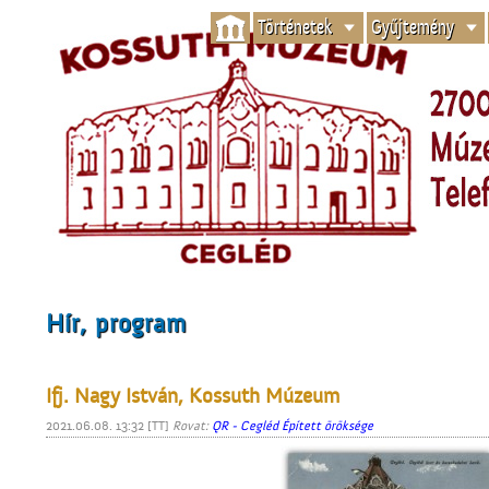
Történetek
Gyűjtemény
Hír, program
Ifj. Nagy István, Kossuth Múzeum
2021.06.08. 13:32 [TT]
Rovat:
QR - Cegléd Épített öröksége