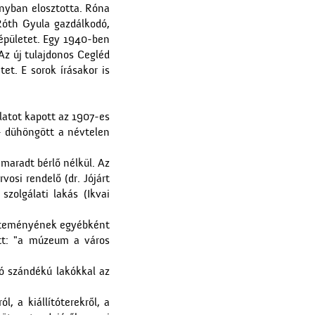
ányban elosztotta. Róna
Róth Gyula gazdálkodó,
 épületet. Egy 1940-ben
Az új tulajdonos Cegléd
et. E sorok írásakor is
A Ceglédi Beszerzési
Csoport
latot kapott az 1907-es
 - dühöngött a névtelen
 maradt bérlő nélkül. Az
rvosi rendelő (dr. Jójárt
 szolgálati lakás (Ikvai
Magyar írók országjárása
űjteményének egyébként
ett: "a múzeum a város
ó szándékú lakókkal az
l, a kiállítóterekről, a