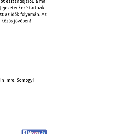
öt esztendejéről, a mai
fejezetei közé tartozik.
A ceglédi teniszpályák
t az idők folyamán. Az
 közös jövőben!
Az Ofotért
lin Imre, Somogyi
A Nagytemplom