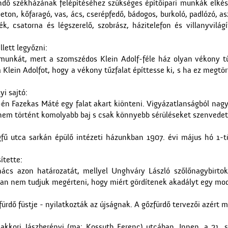
ndő székházának felépítéséhez szükséges építőipari munkák elkés
beton, kőfaragó, vas, ács, cserépfedő, bádogos, burkoló, padlózó, as
ék, csatorna és légszerelő, szobrász, házitelefon és villanyvilá
llett legyőzni:
munkát, mert a szomszédos Klein Adolf-féle ház olyan vékony tűz
a Klein Adolfot, hogy a vékony tűzfalat építtesse ki, s ha ez megtö
yi sajtó:
én Fazekas Máté egy falat akart kiönteni. Vigyázatlanságból nagyo
 nem történt komolyabb baj s csak könnyebb sérüléseket szenvedet
fű utca sarkán épülő intézeti házunkban 1907. évi május hó 1-t
ítette:
ács azon határozatát, mellyel Unghváry László szőlőnagybirtok
ban nem tudjuk megérteni, hogy miért gördítenek akadályt egy mod
ürdő füstje - nyilatkozták az újságnak. A gőzfürdő tervezői azért 
 akkori Jászberényi (ma: Kossuth Ferenc) utcában. Innen, a 21. 