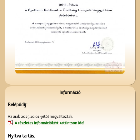
A Vigadó
Szitaárusok a ceglédi
piacon
Információ
Belépődíj:
Az árak 2025.10.01-jétől megváltoztak.
A számolócédulák
A részletes információkért kattintson ide!
Nyitva tartás: