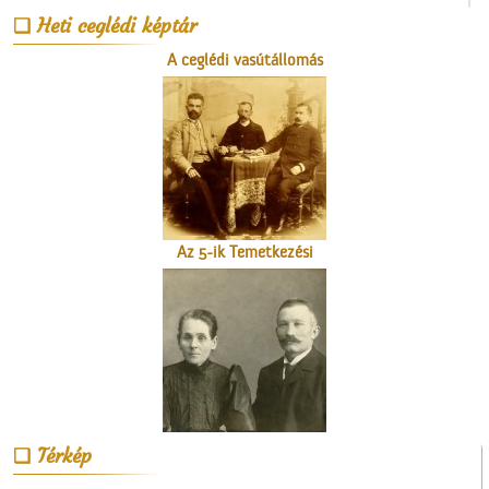
Heti ceglédi képtár
A ceglédi vasútállomás
Az 5-ik Temetkezési
Egylet alapítói
Patkós Irma szülei
Térkép