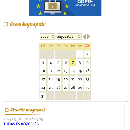
Eseménynaptár


A ceglédi molnárok, a
liszt és a szédelgő
Hé
Ke
Sz
Cs
Pé
Sz
Va
feldicsérés
1
2
3
4
5
6
7
8
9
10
11
12
13
14
15
16
17
18
19
20
21
22
23
24
25
26
27
28
29
30
A ceglédi teniszpályák
31
Aktuális programok
2025.09.16. - 2026.09.25.
TUDÁS ÉS KÖZÖSSÉG