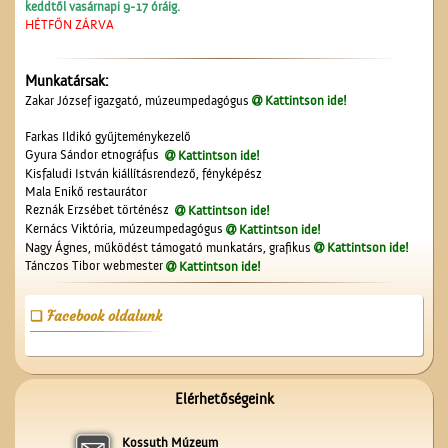
keddtől vasárnapi 9-17 óráig.
HÉTFŐN ZÁRVA
Munkatársak:
Zakar József igazgató, múzeumpedagógus
Kattintson ide!
A ceglédi molnárok, a
liszt és a szédelgő
Farkas Ildikó gyűjteménykezelő
feldicsérés
Gyura Sándor etnográfus
Kattintson ide!
Kisfaludi István kiállításrendező, fényképész
Mala Enikő restaurátor
Reznák Erzsébet történész
Kattintson ide!
Kernács Viktória, múzeumpedagógus
Kattintson ide!
Nagy Ágnes, működést támogató munkatárs, grafikus
Kattintson ide!
Tánczos Tibor webmester
Kattintson ide!
A ceglédi teniszpályák
Facebook oldalunk
Elérhetőségeink
Kossuth Múzeum