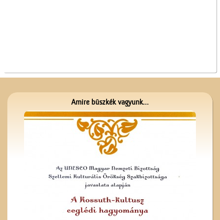
A Czeglédi Népbank Rt.
épülete
Amire büszkék vagyunk...
A ceglédi tanyasi
tanítókról