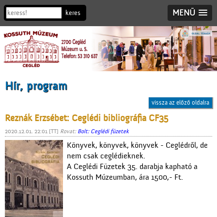
MENÜ
Hír, program
vissza az előző oldalra
Reznák Erzsébet: Ceglédi bibliográfia CF35
2020.12.01. 22:01 [TT]
Rovat:
Bolt: Ceglédi füzetek
Könyvek, könyvek, könyvek - Ceglédről, de
nem csak ceglédieknek.
A Ceglédi Füzetek 35. darabja kapható a
Kossuth Múzeumban, ára 1500,- Ft.