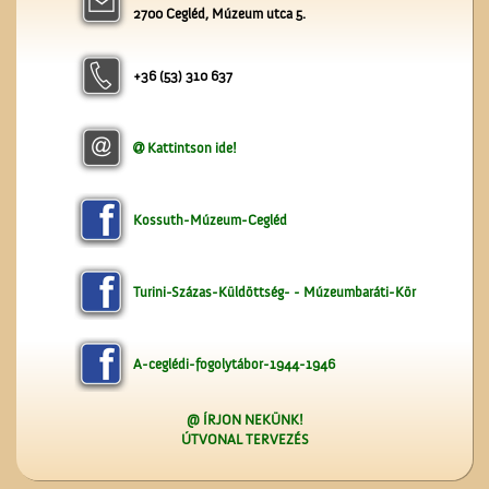
A ceglédi vasútállomás
2700 Cegléd, Múzeum utca 5.
+36 (53) 310 637
Kattintson ide!
Kossuth-Múzeum-Cegléd
Turini-Százas-Küldöttség- - Múzeumbaráti-Kör
A-ceglédi-fogolytábor-1944-1946
@ ÍRJON NEKÜNK!
ÚTVONAL TERVEZÉS