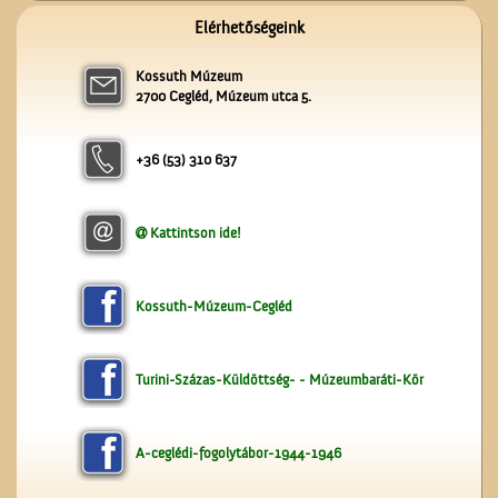
Érettségi a Ceglédi
Elérhetőségeink
Magyar Királyi Állami
Főgimnáziumban
Kossuth Múzeum
2700 Cegléd, Múzeum utca 5.
+36 (53) 310 637
Kattintson ide!
A Vasútépítő- és
Karbantartó
Kossuth-Múzeum-Cegléd
Turini-Százas-Küldöttség- - Múzeumbaráti-Kör
A-ceglédi-fogolytábor-1944-1946
A valóság Pest megyében.
1956. október 30.