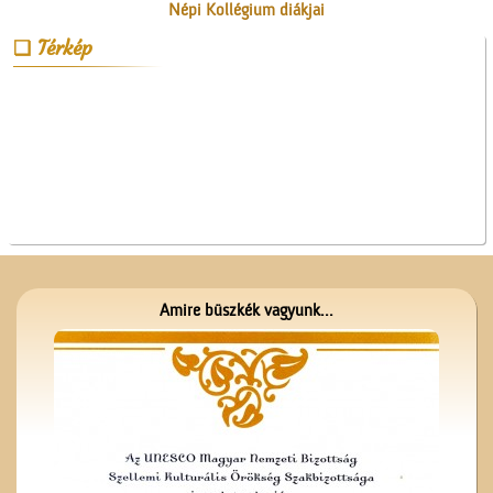
Népi Kollégium diákjai
énekelnek
Térkép
A ceglédi molnárok, a
liszt és a szédelgő
feldicsérés
Amire büszkék vagyunk...
Ünnepi Kossuth Hét
Cegléden 1948-ban