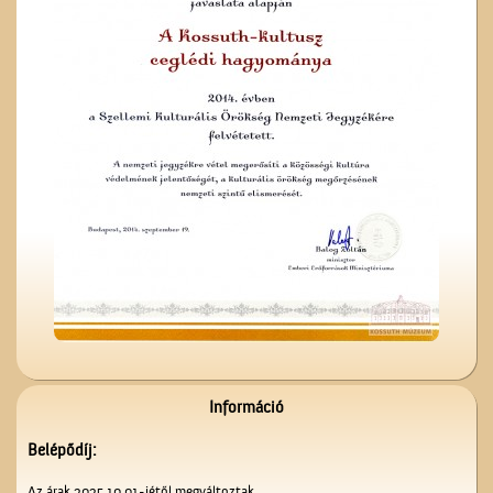
A Czeglédi Katolikus Kör
székháza
A ceglédi Népkör udvarán
Információ
Belépődíj:
Az árak 2025.10.01-jétől megváltoztak.