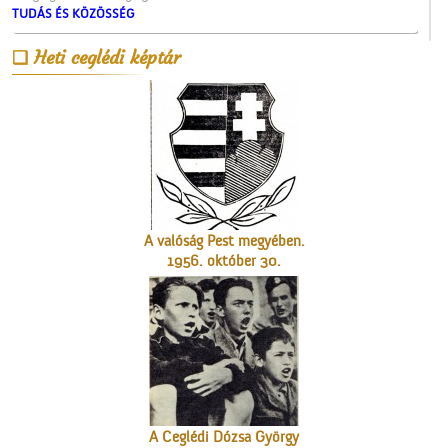
TUDÁS ÉS KÖZÖSSÉG
A Vasútépítő- és
Heti ceglédi képtár
Karbantartó
A valóság Pest megyében.
1956. október 30.
A Ceglédi Dózsa György