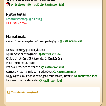
A részletes információkért kattintson ide!
Nyitva tartás:
A ceglédi katolikus
keddtől vasárnapi 9-17 óráig.
templom tornya
HÉTFŐN ZÁRVA
Munkatársak:
Zakar József igazgató, múzeumpedagógus
Kattintson ide!
Farkas Ildikó gyűjteménykezelő
Gyura Sándor etnográfus
Kattintson ide!
Kisfaludi István kiállításrendező, fényképész
Mala Enikő restaurátor
A ceglédi Vasutas
Reznák Erzsébet történész
Kattintson ide!
Dalkarról
Kernács Viktória, múzeumpedagógus
Kattintson ide!
Nagy Ágnes, működést támogató munkatárs, grafikus
Kattintson ide!
Tánczos Tibor webmester
Kattintson ide!
Facebook oldalunk