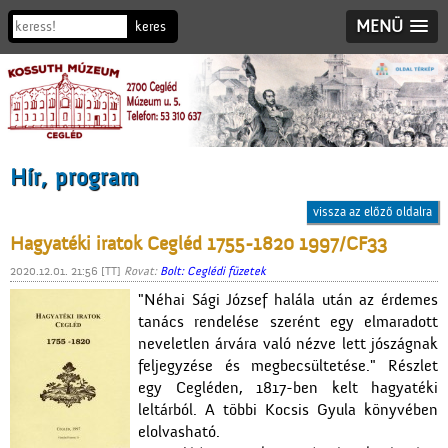
MENÜ
Hír, program
vissza az előző oldalra
Hagyatéki iratok Cegléd 1755-1820 1997/CF33
2020.12.01. 21:56 [TT]
Rovat:
Bolt: Ceglédi füzetek
"Néhai Sági József halála után az érdemes
tanács rendelése szerént egy elmaradott
neveletlen árvára való nézve lett jószágnak
feljegyzése és megbecsültetése." Részlet
egy Cegléden, 1817-ben kelt hagyatéki
leltárból. A többi Kocsis Gyula könyvében
elolvasható.