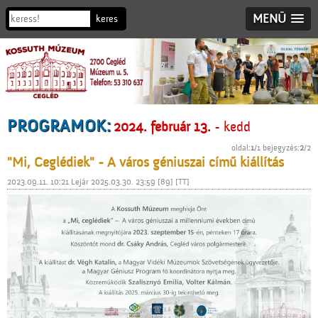
MENÜ
PROGRAMOK:
2024. február 13.
- kedd
oldal:
1
/1 bejegyzés:
2
/2
"Mi, Ceglédiek" - A város géniuszai című kiállítás
2023.09.11. 10:21 Lejár 2025.03.30. 23:59 [89] [TT]