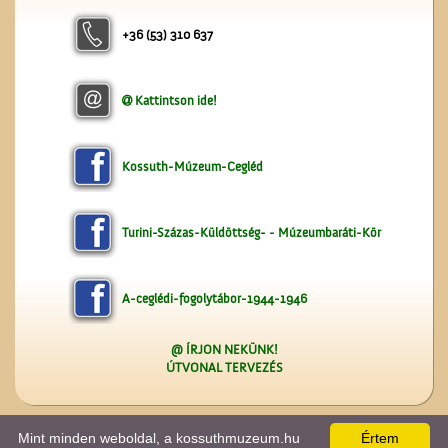
Csoport
+36 (53) 310 637
Kattintson ide!
Kossuth-Múzeum-Cegléd
Turini-Százas-Küldöttség- - Múzeumbaráti-Kör
A-ceglédi-fogolytábor-1944-1946
@ ÍRJON NEKÜNK!
ÚTVONAL TERVEZÉS
Mint minden weboldal, a kossuthmuzeum.hu
Értem
A lap
0.027
másodperc alatt készült el. |
Copyright 2026 © kossuthmuzeum.hu
, design by: