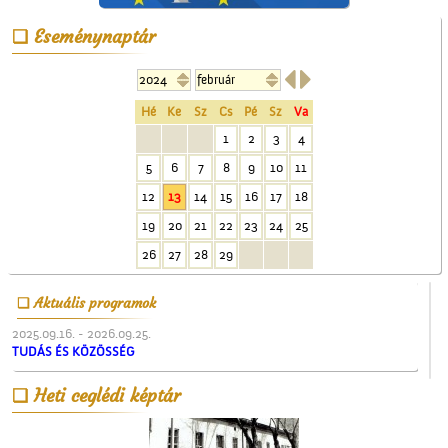
Eseménynaptár


Kiszel Mihály és az
elsőáldozók
Hé
Ke
Sz
Cs
Pé
Sz
Va
1
2
3
4
5
6
7
8
9
10
11
12
13
14
15
16
17
18
19
20
21
22
23
24
25
26
27
28
29
A Ceglédi Beszerzési
Csoport
Aktuális programok
2025.09.16. - 2026.09.25.
TUDÁS ÉS KÖZÖSSÉG
Heti ceglédi képtár