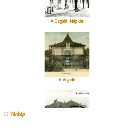
A Ceglédi Népkör
A Vigadó
Térkép
A Czeglédi Katolikus Kör
székháza