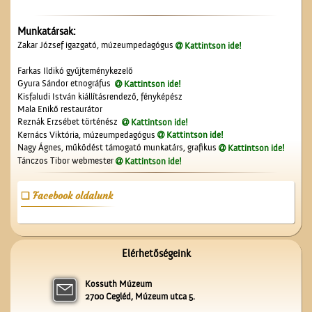
Munkatársak:
Lelkünknek szent
Zakar József igazgató, múzeumpedagógus
Kattintson ide!
szerzeménye
Farkas Ildikó gyűjteménykezelő
Gyura Sándor etnográfus
Kattintson ide!
Kisfaludi István kiállításrendező, fényképész
Mala Enikő restaurátor
Reznák Erzsébet történész
Kattintson ide!
Kernács Viktória, múzeumpedagógus
Kattintson ide!
Nagy Ágnes, működést támogató munkatárs, grafikus
Kattintson ide!
Tánczos Tibor webmester
Kattintson ide!
Kiszel Mihály és az
elsőáldozók
Facebook oldalunk
Elérhetőségeink
Kossuth Múzeum
2700 Cegléd, Múzeum utca 5.
A Ceglédi Beszerzési