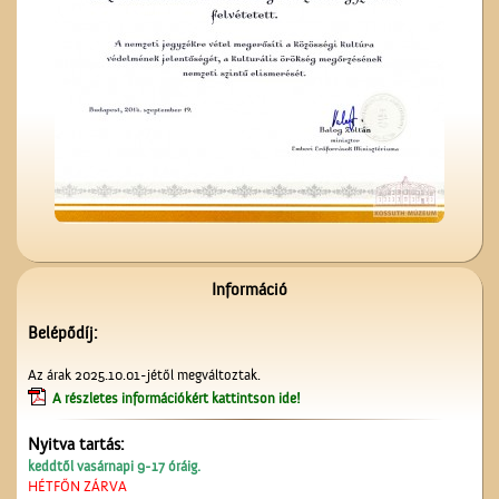
A számolócédulák
Információ
Belépődíj:
Képeslapok, képeslapok,
képeslapok…
Az árak 2025.10.01-jétől megváltoztak.
A részletes információkért kattintson ide!
Nyitva tartás:
keddtől vasárnapi 9-17 óráig.
HÉTFŐN ZÁRVA