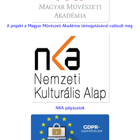
A projekt a Magyar Művészeti Akadémia támogatásával valósult meg.
Képeslapok, képeslapok,
képeslapok…
Lelkünknek szent
NKA pályázatok
szerzeménye