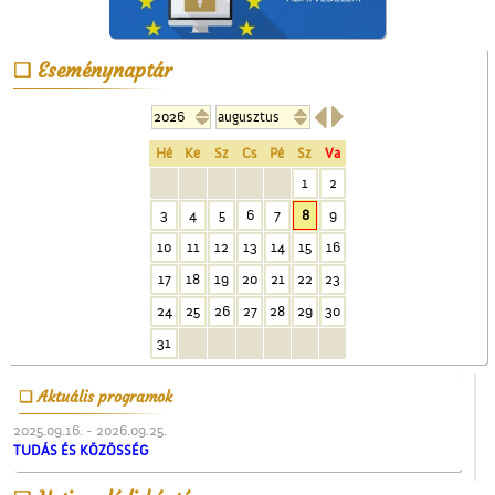
Névtábla a dr. Gombos
Eseménynaptár
Lajos utcából


Hé
Ke
Sz
Cs
Pé
Sz
Va
1
2
3
4
5
6
7
8
9
10
11
12
13
14
15
16
Üzenet a harctérre
17
18
19
20
21
22
23
24
25
26
27
28
29
30
31
Aktuális programok
2025.09.16. - 2026.09.25.
TUDÁS ÉS KÖZÖSSÉG
A ceglédi tanyasi