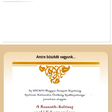
A Ceglédi Népkör
Amire büszkék vagyunk...
Megérkezés Ceglédre