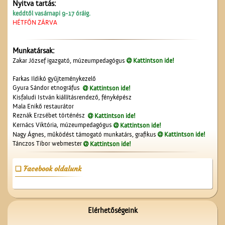
Nyitva tartás:
A lopakodó történelem
keddtől vasárnapi 9-17 óráig.
HÉTFŐN ZÁRVA
Munkatársak:
Zakar József igazgató, múzeumpedagógus
Kattintson ide!
Farkas Ildikó gyűjteménykezelő
Gyura Sándor etnográfus
Kattintson ide!
Kisfaludi István kiállításrendező, fényképész
Mala Enikő restaurátor
Névtábla a dr. Gombos
Reznák Erzsébet történész
Kattintson ide!
Lajos utcából
Kernács Viktória, múzeumpedagógus
Kattintson ide!
Nagy Ágnes, működést támogató munkatárs, grafikus
Kattintson ide!
Tánczos Tibor webmester
Kattintson ide!
Facebook oldalunk
Üzenet a harctérre
Elérhetőségeink