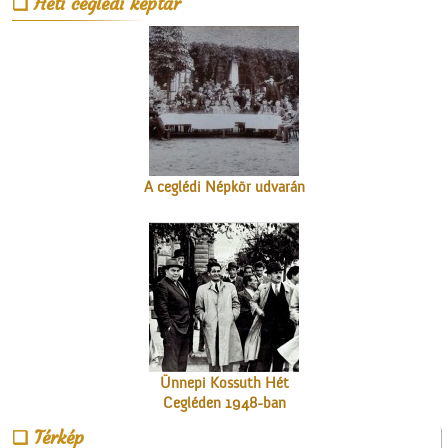
Heti ceglédi képtár
tanítókról
A ceglédi Népkör udvarán
Ünnepi Kossuth Hét
Cegléden 1948-ban
Térkép