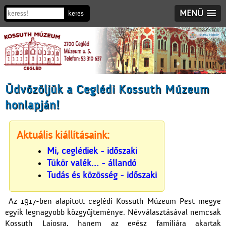
MENÜ
Üdvözöljük a Ceglédi Kossuth Múzeum
honlapján!
Aktuális kiállításaink:
Mi, ceglédiek - időszaki
Tükör valék… - állandó
Tudás és közösség - időszaki
Az 1917-ben alapított ceglédi Kossuth Múzeum Pest megye
egyik legnagyobb közgyűjteménye. Névválasztásával nemcsak
Kossuth Lajosra, hanem az egész famíliára akartak