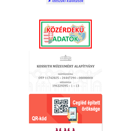
➤ Időszaki kiállítások