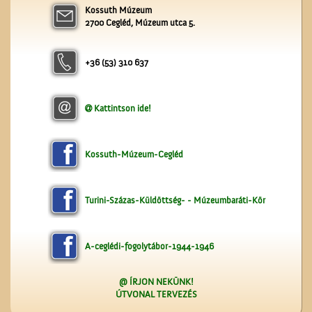
Kossuth Múzeum
2700 Cegléd, Múzeum utca 5.
+36 (53) 310 637
Kattintson ide!
A ceglédi tanyasi
tanítókról
Kossuth-Múzeum-Cegléd
Turini-Százas-Küldöttség- - Múzeumbaráti-Kör
A-ceglédi-fogolytábor-1944-1946
A ceglédi Népkör udvarán
@ ÍRJON NEKÜNK!
ÚTVONAL TERVEZÉS