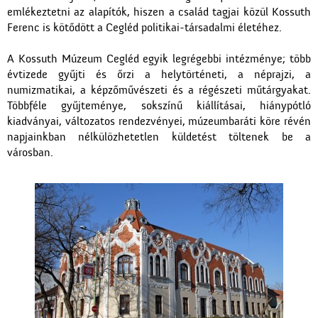
emlékeztetni az alapítók, hiszen a család tagjai közül Kossuth
Ferenc is kötődött a Cegléd politikai-társadalmi életéhez.
A Kossuth Múzeum Cegléd egyik legrégebbi intézménye; több
évtizede gyűjti és őrzi a helytörténeti, a néprajzi, a
numizmatikai, a képzőművészeti és a régészeti műtárgyakat.
Többféle gyűjteménye, sokszínű kiállításai, hiánypótló
kiadványai, változatos rendezvényei, múzeumbaráti köre révén
napjainkban nélkülözhetetlen küldetést töltenek be a
városban.