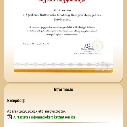
Az ötödik köztéri szobor
Cegléden
A Czeglédi Népbank Rt.
épülete
Információ
Belépődíj:
Az árak 2025.10.01-jétől megváltoztak.
A részletes információkért kattintson ide!