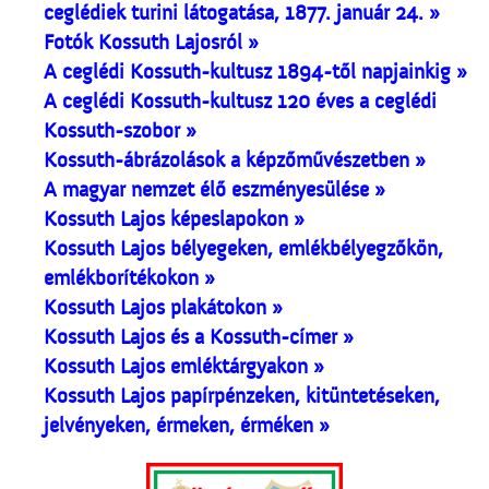
ceglédiek turini látogatása, 1877. január 24. »
Fotók Kossuth Lajosról »
A ceglédi Kossuth-kultusz 1894-től napjainkig »
A ceglédi Kossuth-kultusz 120 éves a ceglédi
Kossuth-szobor »
Kossuth-ábrázolások a képzőművészetben »
A magyar nemzet élő eszményesülése »
Kossuth Lajos képeslapokon »
Kossuth Lajos bélyegeken, emlékbélyegzőkön,
emlékborítékokon »
Kossuth Lajos plakátokon »
Kossuth Lajos és a Kossuth-címer »
Kossuth Lajos emléktárgyakon »
Kossuth Lajos papírpénzeken, kitüntetéseken,
jelvényeken, érmeken, érméken »