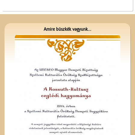
Szitaárusok a ceglédi
Amire büszkék vagyunk...
piacon
A Ceglédi Népkör
A ceglédi teniszpályák