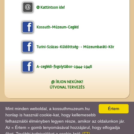
Kattintson ide!
Kossuth-Múzeum-Cegléd
Turini-Százas-Küldöttség- - Múzeumbaráti-Kör
A-ceglédi-fogolytábor-1944-1946
@ ÍRJON NEKÜNK!
ÚTVONAL TERVEZÉS
Mint minden weboldal, a kossuthmuzeum.hu
Értem
A lap
0.045
másodperc alatt készült el. |
Copyright 2026 © kossuthmuzeum.hu
, design by:
|
ÍRJON NEKÜNK!
|
OLDALTÉRKÉP
|
IMPRESSZUM
|
Tánczos Tibor
honlap is használ cookie-kat, hogy kellemesebb
A látogatók száma 2020.12.1-jétől:
2286874
| Ebben a hónapban:
14969
| Ma:
1183
| jelenleg:
felhasználói élményben legyen része, amikor az oldalunkon jár.
1
|
Statisztika

Az « Értem » gomb lenyomásával hozzájárul, hogy elfogadja
őket. További tudnivalókat a cookie-król:
ITT!