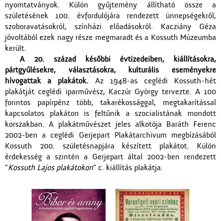
nyomtatványok. Külön gyűjtemény állítható össze a
születésének 100. évfordulójára rendezett ünnepségekről,
szoboravatásokról, színházi előadásokról. Kacziány Géza
jóvoltából ezek nagy része megmaradt és a Kossuth Múzeumba
került.
A 20. század későbbi évtizedeiben, kiállításokra,
pártgyűlésekre, választásokra, kulturális eseményekre
hívogattak a plakátok.
Az 1948-as ceglédi Kossuth-hét
plakátját ceglédi iparművész, Kaczúr György tervezte. A 100
forintos papírpénz több, takarékossággal, megtakarítással
kapcsolatos plakáton is feltűnik a szocialistának mondott
korszakban. A plakátművészet jeles alkotója Baráth Ferenc
2002-ben a ceglédi Gerjepart Plakátarchivum megbízásából
Kossuth 200. születésnapjára készített plakátot. Külön
érdekesség a szintén a Gerjepart által 2002-ben rendezett
"
Kossuth Lajos plakátokon
" c. kiállítás plakátja.