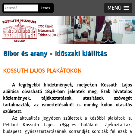
MENÜ
Bíbor és arany - időszaki kiállítás
KOSSUTH LAJOS PLAKÁTOKON
A legrégebbi hirdetmények, melyeken Kossuth Lajos
aláírása olvasható 1848-ban jelentek meg. Ezek hivatalos
közlemények, tájékoztatások, utasítások szövegét
tartalmazták; az ismertetésükről is mindig külön utasítás
született.
Az aktualitás jegyében születtek a későbbi plakátok is.
Például Kossuth Lajos 1894-es haláláról tájékoztattak,
budapesti gyászszertartásának sorrendjét sorolták fel ezek a