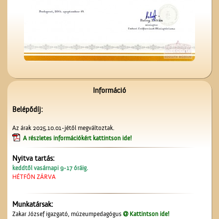
Kereszt a Seregélyesben
Információ
Belépődíj:
Az árak 2025.10.01-jétől megváltoztak.
A részletes információkért kattintson ide!
Nyitva tartás:
keddtől vasárnapi 9-17 óráig.
A Vigadó
HÉTFŐN ZÁRVA
Munkatársak:
Zakar József igazgató, múzeumpedagógus
Kattintson ide!