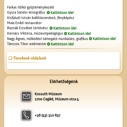
Farkas Ildikó gyűjteménykezelő
Gyura Sándor etnográfus
Kattintson ide!
Kisfaludi István kiállításrendező, fényképész
Cegléd a magasból
Mala Enikő restaurátor
Reznák Erzsébet történész
Kattintson ide!
Kernács Viktória, múzeumpedagógus
Kattintson ide!
Nagy Ágnes, működést támogató munkatárs, grafikus
Kattintson ide!
Tánczos Tibor webmester
Kattintson ide!
Facebook oldalunk
Kossuth Lajos portréja
Elérhetőségeink
Kossuth Múzeum
2700 Cegléd, Múzeum utca 5.
+36 (53) 310 637
A Vasútépítő- és
Karbantartó