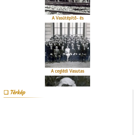
A Vasútépítő- és
Karbantartó
A ceglédi Vasutas
Dalkarról
Térkép
Üzenet a harctérre