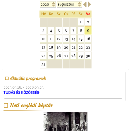


Hé
Ke
Sz
Cs
Pé
Sz
Va
1
2
3
4
5
6
7
8
9
Cegléd a magasból
10
11
12
13
14
15
16
17
18
19
20
21
22
23
24
25
26
27
28
29
30
31
Aktuális programok
Kossuth Lajos portréja
2025.09.16. - 2026.09.25.
TUDÁS ÉS KÖZÖSSÉG
Heti ceglédi képtár