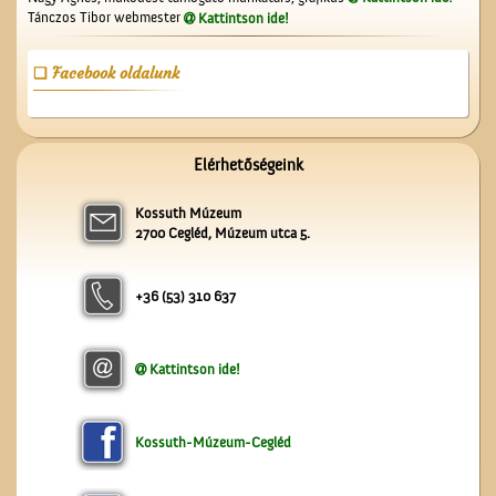
Tánczos Tibor webmester
Kattintson ide!
Facebook oldalunk
Elérhetőségeink
A lopakodó történelem
Kossuth Múzeum
2700 Cegléd, Múzeum utca 5.
+36 (53) 310 637
Kattintson ide!
A Gubody utcában
Kossuth-Múzeum-Cegléd