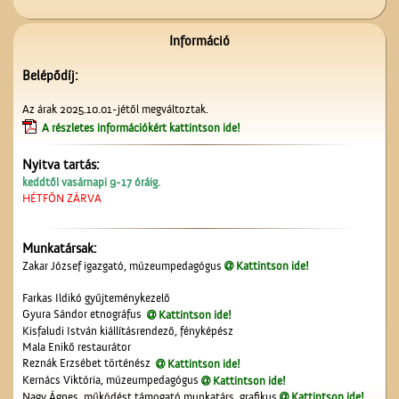
A Mizsei úti vendéglő
Információ
Belépődíj:
Az árak 2025.10.01-jétől megváltoztak.
A részletes információkért kattintson ide!
Nyitva tartás:
keddtől vasárnapi 9-17 óráig.
A ceglédi molnárok, a
HÉTFŐN ZÁRVA
liszt és a szédelgő
feldicsérés
Munkatársak:
Zakar József igazgató, múzeumpedagógus
Kattintson ide!
Farkas Ildikó gyűjteménykezelő
Gyura Sándor etnográfus
Kattintson ide!
Kisfaludi István kiállításrendező, fényképész
Mala Enikő restaurátor
Képeslapok, képeslapok,
Reznák Erzsébet történész
Kattintson ide!
képeslapok…
Kernács Viktória, múzeumpedagógus
Kattintson ide!
Nagy Ágnes, működést támogató munkatárs, grafikus
Kattintson ide!