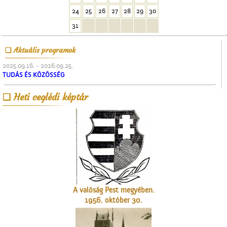
24
25
26
27
28
29
30
31
Aktuális programok
2025.09.16. - 2026.09.25.
TUDÁS ÉS KÖZÖSSÉG
A Gubody utcában
Heti ceglédi képtár
A valóság Pest megyében.
1956. október 30.