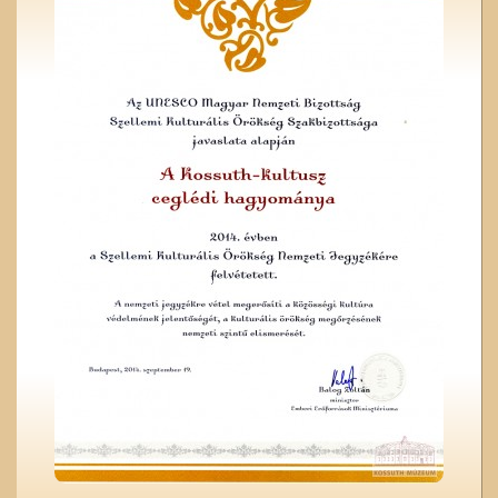
Patkós Irma szülei
A ceglédi teniszpályák