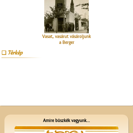
Vasat, vasárut vásároljunk
a Berger
vaskereskedésben
Térkép
Se nem Kossuth, se nem
Arany…
Amire büszkék vagyunk...