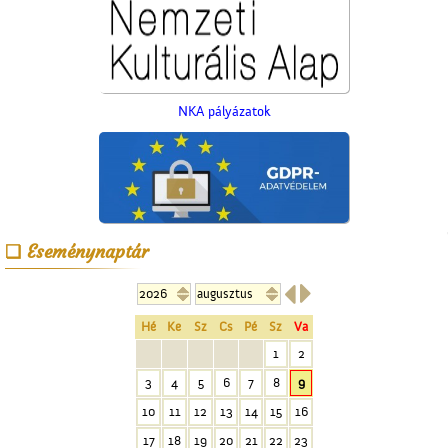
NKA pályázatok
Képeslapok, képeslapok,
Eseménynaptár
képeslapok…


Hé
Ke
Sz
Cs
Pé
Sz
Va
1
2
3
4
5
6
7
8
9
10
11
12
13
14
15
16
A lopakodó történelem
17
18
19
20
21
22
23