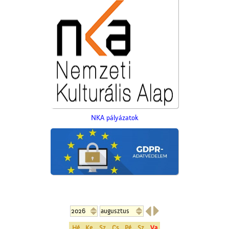
NKA pályázatok


A Vigadó
Hé
Ke
Sz
Cs
Pé
Sz
Va