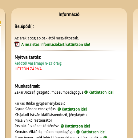
Információ
Belépődíj:
Az árak 2025.10.01-jétől megváltoztak.
Unghváry László
A részletes információkért kattintson ide!
árjegyzéke
Nyitva tartás:
keddtől vasárnapi 9-17 óráig.
HÉTFŐN ZÁRVA
Munkatársak:
Zakar József igazgató, múzeumpedagógus
Kattintson ide!
Kezdődik az iskola!
Farkas Ildikó gyűjteménykezelő
Gyura Sándor etnográfus
Kattintson ide!
Kisfaludi István kiállításrendező, fényképész
Mala Enikő restaurátor
Reznák Erzsébet történész
Kattintson ide!
Kernács Viktória, múzeumpedagógus
Kattintson ide!
Nagy Ágnes, működést támogató munkatárs, grafikus