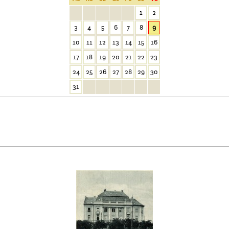
1
2
3
4
5
6
7
8
9
10
11
12
13
14
15
16
17
18
19
20
21
22
23
24
25
26
27
28
29
30
Az 5-ik Temetkezési
Egylet alapítói
31
Érettségi a Ceglédi
Magyar Királyi Állami
Főgimnáziumban