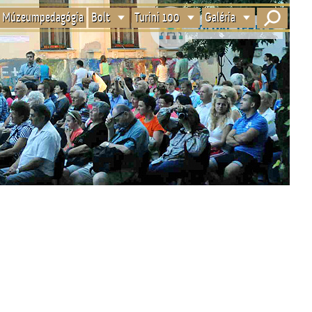
Múzeumpedagógia
Bolt
Turini 100
Galéria