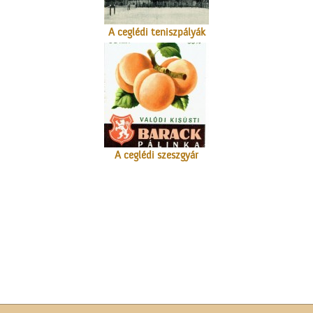
A ceglédi teniszpályák
A ceglédi szeszgyár
Kútfúrás a Népbank
udvarán