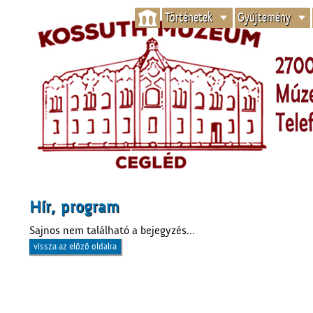
Történetek
Gyűjtemény
Hír, program
Sajnos nem található a bejegyzés...
vissza az előző oldalra