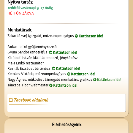
Nyitva tartás:
keddtől vasárnapi 9-17 óráig.
HÉTFŐN ZÁRVA
Munkatársak:
Kereszt a Seregélyesben
Zakar József igazgató, múzeumpedagógus
Kattintson ide!
Farkas Ildikó gyűjteménykezelő
Gyura Sándor etnográfus
Kattintson ide!
Kisfaludi István kiállításrendező, fényképész
Mala Enikő restaurátor
Reznák Erzsébet történész
Kattintson ide!
Kernács Viktória, múzeumpedagógus
Kattintson ide!
Nagy Ágnes, működést támogató munkatárs, grafikus
Kattintson ide!
Tánczos Tibor webmester
Kattintson ide!
Cegléd a magasból
Facebook oldalunk
Elérhetőségeink