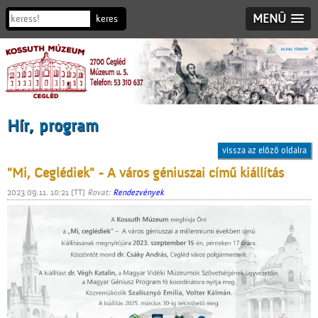
MENÜ
Hír, program
vissza az előző oldalra
"Mi, Ceglédiek" - A város géniuszai című kiállítás
2023.09.11. 10:21 [TT]
Rovat:
Rendezvények