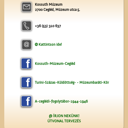
Kossuth Múzeum
A Ceglédi Dózsa György
2700 Cegléd, Múzeum utca 5.
Népi Kollégium diákjai
énekelnek
+36 (53) 310 637
Kattintson ide!
Az Ofotért
Kossuth-Múzeum-Cegléd
Turini-Százas-Küldöttség- - Múzeumbaráti-Kör
A-ceglédi-fogolytábor-1944-1946
@ ÍRJON NEKÜNK!
ÚTVONAL TERVEZÉS