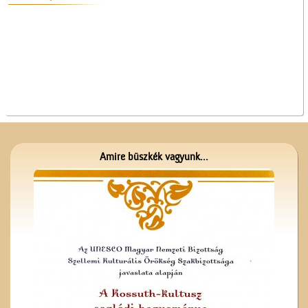
A Ceglédi Beszerzési
Csoport
Amire büszkék vagyunk...
Kiszel Mihály és az
elsőáldozók