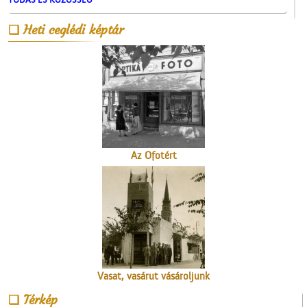
Heti ceglédi képtár
A Ceglédi Dózsa György
Népi Kollégium diákjai
énekelnek
Az Ofotért
Vasat, vasárut vásároljunk
a Berger
Térkép
vaskereskedésben