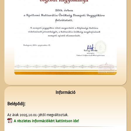
Megérkezés Ceglédre
Lelkünknek szent
szerzeménye
Információ
Belépődíj:
Se nem Kossuth, se nem
Az árak 2025.10.01-jétől megváltoztak.
Arany…
A részletes információkért kattintson ide!