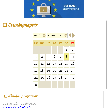
Eseménynaptár


Kereszt a Seregélyesben
Hé
Ke
Sz
Cs
Pé
Sz
Va
1
2
3
4
5
6
7
8
9
10
11
12
13
14
15
16
17
18
19
20
21
22
23
24
25
26
27
28
29
30
Cegléd a magasból
31
Aktuális programok
2025.09.16. - 2026.09.25.
TUDÁS ÉS KÖZÖSSÉG