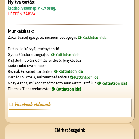
Nyitva tartás:
keddtől vasárnapi 9-17 óráig.
HÉTFŐN ZÁRVA
Munkatársak:
Üzenet a harctérre
Zakar József igazgató, múzeumpedagógus
Kattintson ide!
Farkas Ildikó gyűjteménykezelő
Gyura Sándor etnográfus
Kattintson ide!
Kisfaludi István kiállításrendező, fényképész
Mala Enikő restaurátor
Reznák Erzsébet történész
Kattintson ide!
Kernács Viktória, múzeumpedagógus
Kattintson ide!
Nagy Ágnes, működést támogató munkatárs, grafikus
Kattintson ide!
Tánczos Tibor webmester
Kattintson ide!
A ceglédi vasútállomás
Facebook oldalunk
Elérhetőségeink