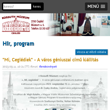
MENÜ
Hír, program
vissza az előző oldalra
"Mi, Ceglédiek" - A város géniuszai című kiállítás
2023.09.11. 10:21 [TT]
Rovat:
Rendezvények