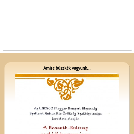
A lopakodó történelem
Amire büszkék vagyunk...
A Czeglédi Népbank Rt.
épülete