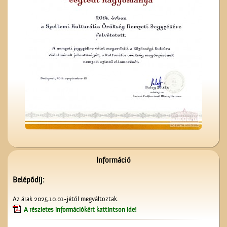
Unghváry László
árjegyzéke
A Czeglédi Katolikus Kör
székháza
Információ
Belépődíj:
A ceglédi Vasutas
Az árak 2025.10.01-jétől megváltoztak.
Dalkarról
A részletes információkért kattintson ide!