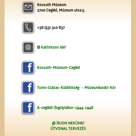
Kossuth Múzeum
A Gubody utcában
2700 Cegléd, Múzeum utca 5.
+36 (53) 310 637
Kattintson ide!
A Ceglédi Beszerzési
Csoport
Kossuth-Múzeum-Cegléd
Turini-Százas-Küldöttség- - Múzeumbaráti-Kör
A-ceglédi-fogolytábor-1944-1946
@ ÍRJON NEKÜNK!
ÚTVONAL TERVEZÉS