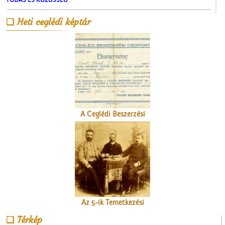
Heti ceglédi képtár
A Gubody utcában
A Ceglédi Beszerzési
Csoport
Az 5-ik Temetkezési
Egylet alapítói
Térkép