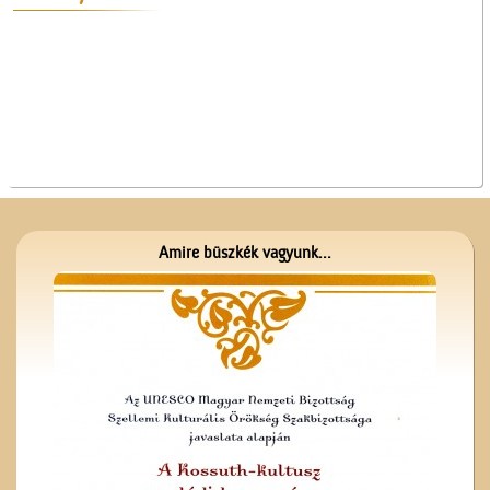
A ceglédi Népkör udvarán
Amire büszkék vagyunk...
Magyar írók országjárása