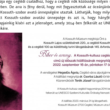
ája egy ceglédi családhoz, hogy a ceglédi nők közössége milyen sz
ében. De arra is fény derül, hogy mit fogyasztottak az óceánjáró
Kossuth-szobor avató ünnepségére utaztak. Láthatják, hogy milyen
t Kossuth-szobor avatási ünnepsége és azt is, hogy hányfé
napjainkig kíséri azt a jelenséget, amely 2014-ben felkerült az UN
kére.