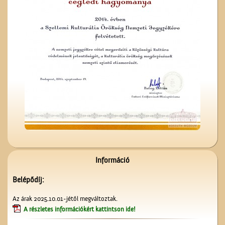
A Gubody utcában
Cegléd a magasból
Információ
Belépődíj:
A valóság Pest megyében.
Az árak 2025.10.01-jétől megváltoztak.
1956. október 30.
A részletes információkért kattintson ide!