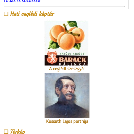
TUDÁS ÉS KÖZÖSSÉG
Heti ceglédi képtár
A ceglédi molnárok, a
liszt és a szédelgő
feldicsérés
A ceglédi szeszgyár
Kossuth Lajos portréja
Térkép