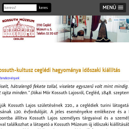
MENÜ
ossuth-kultusz ceglédi hagyománya időszaki kiállítás
Rendezvények
selt, hátralengő fekete tollal, viselete egyszerű volt mint mindi
 rajta minden." (
Jókai Mór Kossuth Lajosról, Cegléd, 1848. szeptem
jük Kossuth Lajos születésének 220., a ceglédiek turini látogatá
tásának 120. évfordulóját. A jeles eseményekre emlékezve és a 
ontba állítva Kossuth Lajos személyes tárgyaival és a személ
l találkozhat a látogató a Kossuth Múzeum új időszaki kiállításá