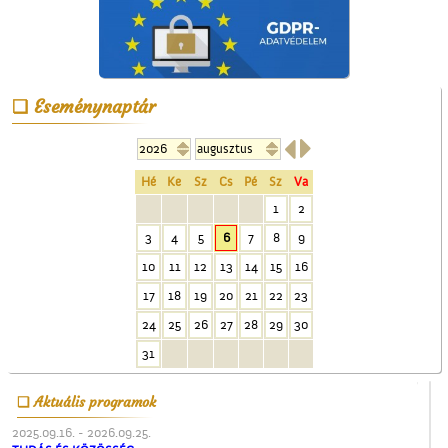
Eseménynaptár


Kezdődik az iskola!
Hé
Ke
Sz
Cs
Pé
Sz
Va
1
2
3
4
5
6
7
8
9
10
11
12
13
14
15
16
17
18
19
20
21
22
23
24
25
26
27
28
29
30
A Ceglédi Beszerzési
Csoport
31
Aktuális programok
2025.09.16. - 2026.09.25.