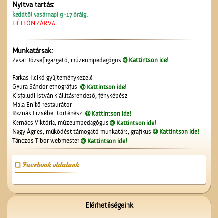
Nyitva tartás:
keddtől vasárnapi 9-17 óráig.
HÉTFŐN ZÁRVA
Munkatársak:
Kezdődik az iskola!
Zakar József igazgató, múzeumpedagógus
Kattintson ide!
Farkas Ildikó gyűjteménykezelő
Gyura Sándor etnográfus
Kattintson ide!
Kisfaludi István kiállításrendező, fényképész
Mala Enikő restaurátor
Reznák Erzsébet történész
Kattintson ide!
Kernács Viktória, múzeumpedagógus
Kattintson ide!
Nagy Ágnes, működést támogató munkatárs, grafikus
Kattintson ide!
Tánczos Tibor webmester
Kattintson ide!
A Ceglédi Beszerzési
Csoport
Facebook oldalunk
Elérhetőségeink