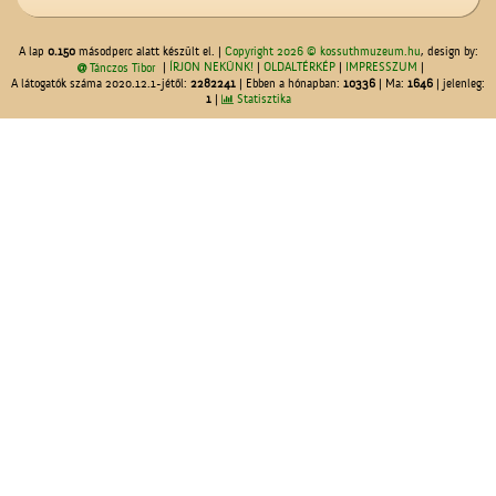
A lap
0.150
másodperc alatt készült el. |
Copyright 2026 © kossuthmuzeum.hu
, design by:
|
ÍRJON NEKÜNK!
|
OLDALTÉRKÉP
|
IMPRESSZUM
|
Tánczos Tibor
A látogatók száma 2020.12.1-jétől:
2282241
| Ebben a hónapban:
10336
| Ma:
1646
| jelenleg:
1
|
Statisztika