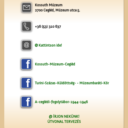
Kossuth Múzeum
A ceglédi molnárok, a
2700 Cegléd, Múzeum utca 5.
liszt és a szédelgő
feldicsérés
+36 (53) 310 637
Kattintson ide!
A ceglédi szeszgyár
Kossuth-Múzeum-Cegléd
Turini-Százas-Küldöttség- - Múzeumbaráti-Kör
A-ceglédi-fogolytábor-1944-1946
@ ÍRJON NEKÜNK!
ÚTVONAL TERVEZÉS