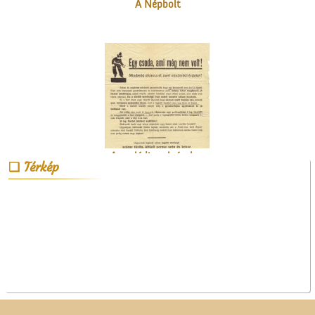
A ceglédi molnárok, a
liszt és a szédelgő
Térkép
feldicsérés
Kútfúrás a Népbank
udvarán