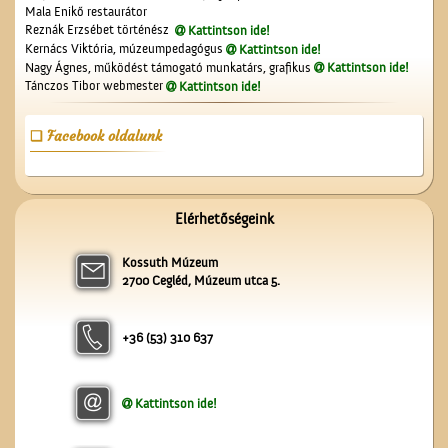
Mala Enikő restaurátor
Reznák Erzsébet történész
Kattintson ide!
Kernács Viktória, múzeumpedagógus
Kattintson ide!
Nagy Ágnes, működést támogató munkatárs, grafikus
Kattintson ide!
Tánczos Tibor webmester
Kattintson ide!
Facebook oldalunk
Az Ofotért
Elérhetőségeink
Kossuth Múzeum
2700 Cegléd, Múzeum utca 5.
+36 (53) 310 637
A ceglédi vasútállomás
Kattintson ide!