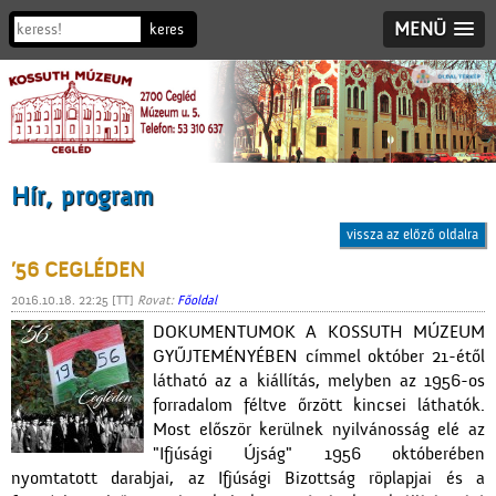
MENÜ
Hír, program
vissza az előző oldalra
’56 CEGLÉDEN
2016.10.18. 22:25 [TT]
Rovat:
Főoldal
DOKUMENTUMOK A KOSSUTH MÚZEUM
GYŰJTEMÉNYÉBEN címmel október 21-étől
látható az a kiállítás, melyben az 1956-os
forradalom féltve őrzött kincsei láthatók.
Most először kerülnek nyilvánosság elé az
"Ifjúsági Újság" 1956 októberében
nyomtatott darabjai, az Ifjúsági Bizottság röplapjai és a