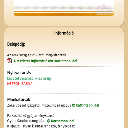
Információ
Belépődíj:
Patkós Irma szülei
Az árak 2025.10.01-jétől megváltoztak.
A részletes információkért kattintson ide!
Nyitva tartás:
keddtől vasárnapi 9-17 óráig.
HÉTFŐN ZÁRVA
Munkatársak:
Zakar József igazgató, múzeumpedagógus
Kattintson ide!
Érettségi a Ceglédi
Magyar Királyi Állami
Farkas Ildikó gyűjteménykezelő
Főgimnáziumban
Gyura Sándor etnográfus
Kattintson ide!
Kisfaludi István kiállításrendező, fényképész