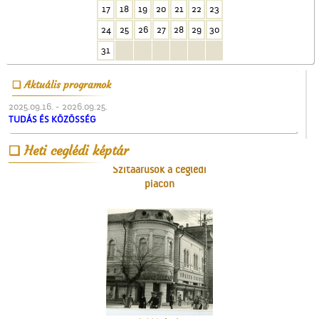
17
18
19
20
21
22
23
24
25
26
27
28
29
30
31
Aktuális programok
2025.09.16. - 2026.09.25.
TUDÁS ÉS KÖZÖSSÉG
Heti ceglédi képtár
Szitaárusok a ceglédi
piacon
A Népbolt