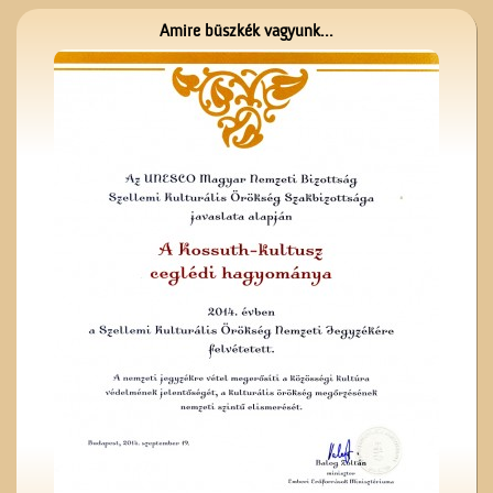
Amire büszkék vagyunk...
A fényképész
Az 5-ik Temetkezési
Egylet alapítói