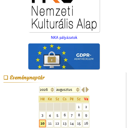
Érettségi a Ceglédi
Magyar Királyi Állami
Főgimnáziumban
NKA pályázatok
Az Ofotért
Eseménynaptár


Hé
Ke
Sz
Cs
Pé
Sz
Va
1
2
3
4
5
6
7
8
9
10
11
12
13
14
15
16
A ceglédi vasútállomás