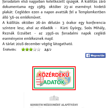
forradalom első napjaiban keletkezett újságok. A kiállítás záró
dokumentuma egy 1989. október 23-ai eseményt hirdető
plakát: Cegléden ezen a napon avatták fel a Templomkertben
álló ’56-os emlékművet.
A kiállítás október 26-án délután 3 órakor egy konferencia
színtere lesz, ahol az előadók - Kürti György, Soós Mihály,
Reznák Erzsébet - az 1956-os forradalmi napok ceglédi
eseményeire emlékeznek majd.
A tárlat 2016 december végéig látogatható.
Értékelés:
2.5
/2