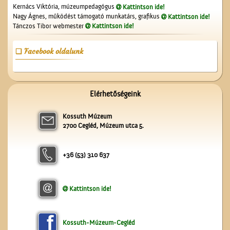
Kernács Viktória, múzeumpedagógus
Kattintson ide!
Nagy Ágnes, működést támogató munkatárs, grafikus
Kattintson ide!
Tánczos Tibor webmester
Kattintson ide!
Facebook oldalunk
Gubody Ferenc gyermekei
Elérhetőségeink
Kossuth Múzeum
2700 Cegléd, Múzeum utca 5.
+36 (53) 310 637
Kattintson ide!
A fényképész
Kossuth-Múzeum-Cegléd