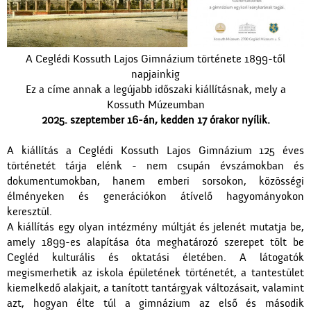
A Ceglédi Kossuth Lajos Gimnázium története 1899-től
napjainkig
Ez a címe annak a legújabb időszaki kiállításnak, mely a
Kossuth Múzeumban
2025. szeptember 16-án, kedden 17 órakor nyílik.
A kiállítás a Ceglédi Kossuth Lajos Gimnázium 125 éves
történetét tárja elénk - nem csupán évszámokban és
dokumentumokban, hanem emberi sorsokon, közösségi
élményeken és generációkon átívelő hagyományokon
keresztül.
A kiállítás egy olyan intézmény múltját és jelenét mutatja be,
amely 1899-es alapítása óta meghatározó szerepet tölt be
Cegléd kulturális és oktatási életében. A látogatók
megismerhetik az iskola épületének történetét, a tantestület
kiemelkedő alakjait, a tanított tantárgyak változásait, valamint
azt, hogyan élte túl a gimnázium az első és második