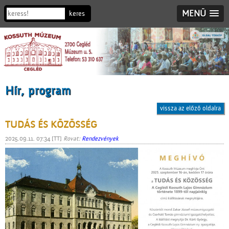
MENÜ
Hír, program
vissza az előző oldalra
TUDÁS ÉS KÖZÖSSÉG
2025.09.11. 07:34 [TT]
Rovat:
Rendezvények