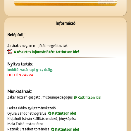
Lelkünknek szent
szerzeménye
Információ
Belépődíj:
Az árak 2025.10.01-jétől megváltoztak.
A részletes információkért kattintson ide!
Nyitva tartás:
Kútfúrás a Népbank
keddtől vasárnapi 9-17 óráig.
udvarán
HÉTFŐN ZÁRVA
Munkatársak:
Zakar József igazgató, múzeumpedagógus
Kattintson ide!
Farkas Ildikó gyűjteménykezelő
Gyura Sándor etnográfus
Kattintson ide!
Kisfaludi István kiállításrendező, fényképész
Mala Enikő restaurátor
A Vasútépítő- és
Reznák Erzsébet történész
Kattintson ide!
Karbantartó