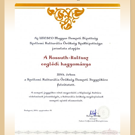
Képeslapok, képeslapok,
képeslapok…
A ceglédi katolikus
templom tornya