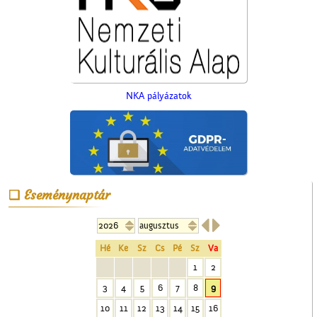
NKA pályázatok
A Vasútépítő- és
Eseménynaptár
Karbantartó


Hé
Ke
Sz
Cs
Pé
Sz
Va
1
2
3
4
5
6
7
8
9
10
11
12
13
14
15
16