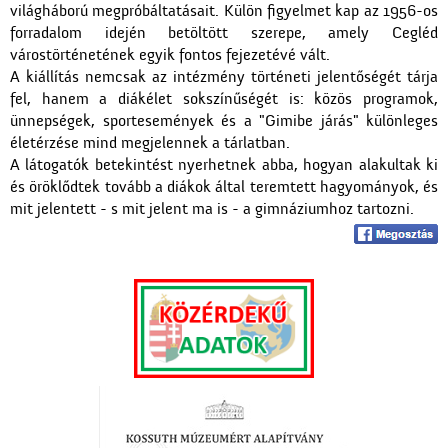
világháború megpróbáltatásait. Külön figyelmet kap az 1956-os
forradalom idején betöltött szerepe, amely Cegléd
várostörténetének egyik fontos fejezetévé vált.
A kiállítás nemcsak az intézmény történeti jelentőségét tárja
fel, hanem a diákélet sokszínűségét is: közös programok,
ünnepségek, sportesemények és a "Gimibe járás" különleges
életérzése mind megjelennek a tárlatban.
A látogatók betekintést nyerhetnek abba, hogyan alakultak ki
és öröklődtek tovább a diákok által teremtett hagyományok, és
mit jelentett - s mit jelent ma is - a gimnáziumhoz tartozni.