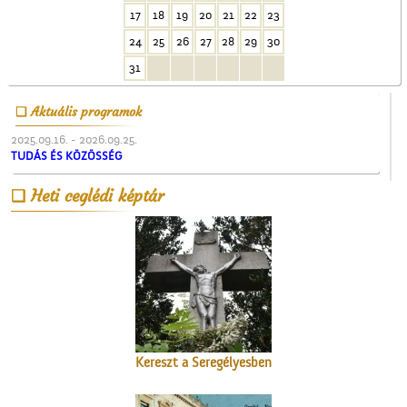
Gubody Ferenc gyermekei
17
18
19
20
21
22
23
24
25
26
27
28
29
30
31
Aktuális programok
2025.09.16. - 2026.09.25.
TUDÁS ÉS KÖZÖSSÉG
A fényképész
Heti ceglédi képtár
Kereszt a Seregélyesben