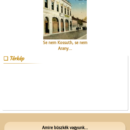
Se nem Kossuth, se nem
Arany…
Térkép
A ceglédi Népkör udvarán
Amire büszkék vagyunk...