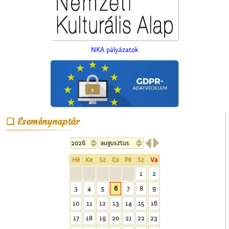
NKA pályázatok
Eseménynaptár


A Mizsei úti vendéglő
Hé
Ke
Sz
Cs
Pé
Sz
Va
1
2
3
4
5
6
7
8
9
10
11
12
13
14
15
16
17
18
19
20
21
22
23