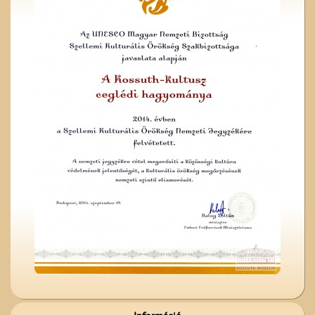
Cegléden
Kezdődik az iskola!
A ceglédi kórházról