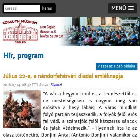
MENÜ
Hír, program
vissza az előző oldalra
Július 22-e, a nándorfehérvári diadal emléknapja
2016.07.14. 08:32 [TT]
Rovat:
Főoldal
"A vár a hegyen terül el, a természettől is,
de mesterségesen is nagyon meg van
erősítve a hegy lábáig. A város mindkét
folyó partján terjeszkedik, a folyók felől erős
fal védi, a szárazföld felől kétszeres sáncok
és falak védelmezik." - ilyennek írta le az
olasz történetíró, Bonfini Antal (Antonio Bonfini) valamikor az