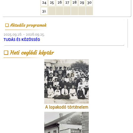
24
25
26
27
28
29
30
A Vigadó
31
Aktuális programok
2025.09.16. - 2026.09.25.
TUDÁS ÉS KÖZÖSSÉG
Heti ceglédi képtár
Kossuth Lajos portréja
A lopakodó történelem