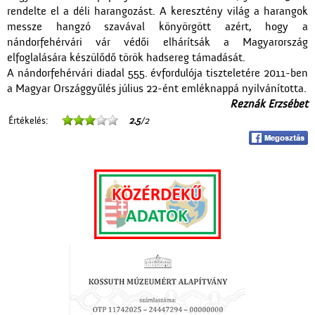
rendelte el a déli harangozást. A keresztény világ a harangok
messze hangzó szavával könyörgött azért, hogy a
nándorfehérvári vár védői elhárítsák a Magyarország
elfoglalására készülődő török hadsereg támadását.
A nándorfehérvári diadal 555. évfordulója tiszteletére 2011-ben
a Magyar Országgyűlés július 22-ént emléknappá nyilvánította.
Reznák Erzsébet
Értékelés:
2.5
/2