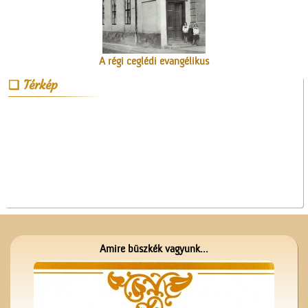
A régi ceglédi evangélikus
iskola
Térkép
A ceglédi vasútállomás
Amire büszkék vagyunk...
Az ötödik köztéri szobor