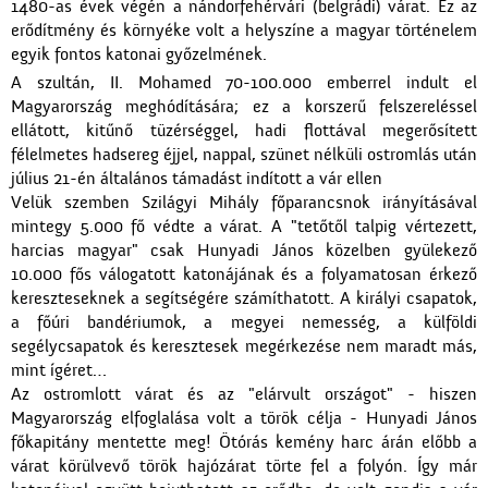
1480-as évek végén a nándorfehérvári (belgrádi) várat. Ez az
erődítmény és környéke volt a helyszíne a magyar történelem
egyik fontos katonai győzelmének.
A szultán, II. Mohamed 70-100.000 emberrel indult el
Magyarország meghódítására; ez a korszerű felszereléssel
ellátott, kitűnő tüzérséggel, hadi flottával megerősített
félelmetes hadsereg éjjel, nappal, szünet nélküli ostromlás után
július 21-én általános támadást indított a vár ellen
Velük szemben Szilágyi Mihály főparancsnok irányításával
mintegy 5.000 fő védte a várat. A "tetőtől talpig vértezett,
harcias magyar" csak Hunyadi János közelben gyülekező
10.000 fős válogatott katonájának és a folyamatosan érkező
kereszteseknek a segítségére számíthatott. A királyi csapatok,
a főúri bandériumok, a megyei nemesség, a külföldi
segélycsapatok és keresztesek megérkezése nem maradt más,
mint ígéret…
Az ostromlott várat és az "elárvult országot" - hiszen
Magyarország elfoglalása volt a török célja - Hunyadi János
főkapitány mentette meg! Ötórás kemény harc árán előbb a
várat körülvevő török hajózárat törte fel a folyón. Így már