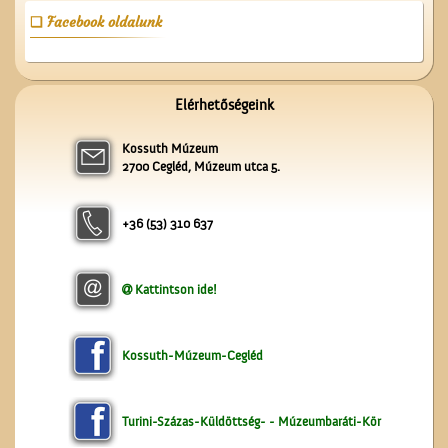
Facebook oldalunk
Elérhetőségeink
Kossuth Múzeum
Kossuth Lajos portréja
2700 Cegléd, Múzeum utca 5.
+36 (53) 310 637
Kattintson ide!
A lopakodó történelem
Kossuth-Múzeum-Cegléd
Turini-Százas-Küldöttség- - Múzeumbaráti-Kör