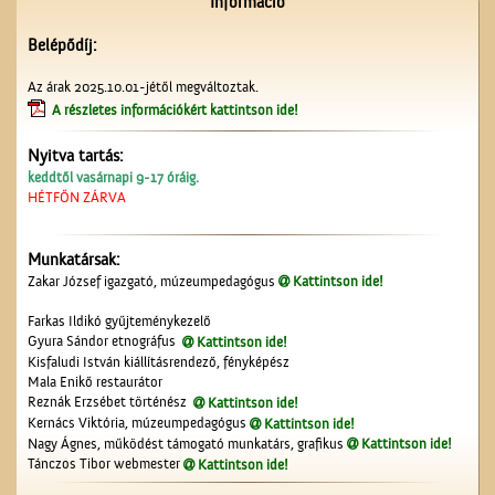
Információ
Belépődíj:
Megérkezés Ceglédre
Az árak 2025.10.01-jétől megváltoztak.
A részletes információkért kattintson ide!
Nyitva tartás:
keddtől vasárnapi 9-17 óráig.
HÉTFŐN ZÁRVA
Munkatársak:
A Mizsei úti vendéglő
Zakar József igazgató, múzeumpedagógus
Kattintson ide!
Farkas Ildikó gyűjteménykezelő
Gyura Sándor etnográfus
Kattintson ide!
Kisfaludi István kiállításrendező, fényképész
Mala Enikő restaurátor
Reznák Erzsébet történész
Kattintson ide!
Kernács Viktória, múzeumpedagógus
Kattintson ide!
Nagy Ágnes, működést támogató munkatárs, grafikus
Kattintson ide!
Tánczos Tibor webmester
Kattintson ide!
A Vigadó