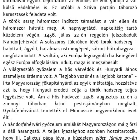
katonáival együtt bejuthatott az erődbe, de volt gondja a vár
külső védelmére is. Ez utóbbi a Száva partján táborozó
keresztesek feladata volt.
A török sereg háromszor indított támadást a vár ellen és
háromszor hátrált meg. A napnyugtától napkeltéig tartó
küzdelem végén, 1456. július 22-én reggelén felszabadult
Nándorfehérvár! A sokszoros túlerőben lévő török hadsereg -
halottait, ágyúit, hatalmas ostromgépeit, sátrait hátrahagyva -
megfutamodott. A szultán, aki Európa legnagyobb hadseregével
egész Európa elfoglalására indult, maga is megsebesült.
A világraszóló győzelem a hős várvédők és Hunyadi János
személyes érdeme volt. A "legjobb vezér és a legjobb katona" -
írta Magyarország főkapitányáról az egyik méltatója, hozzátéve
azt is, hogy Hunyadi eredeti célja a török hadsereg teljes
legyőzése volt. Ám a hős hadvezér 1456. augusztus 11-én a
zimonyi táborban kitört pestisjárványban meghalt,
Gyulafehérvárott temették el. Mindössze negyvenkilenc évet
élt…
A nándorfehérvári győzelem emlékét Magyarországon máig őrzi
a déli harangszó. A teljes igazsághoz azonban hozzátartozik,
hogy III. Calixtus pápa jóval a küzdelem
előtt, június 29-én