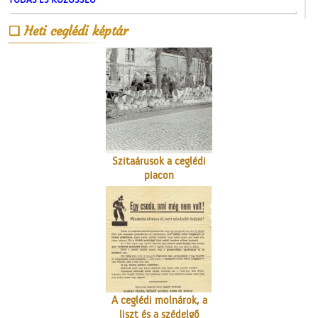
A Népbolt
Heti ceglédi képtár
Szitaárusok a ceglédi
piacon
A ceglédi molnárok, a
liszt és a szédelgő