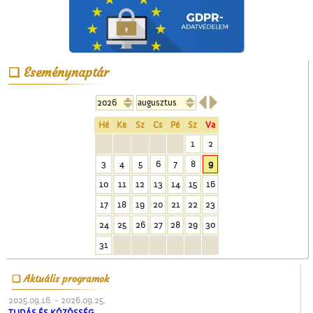
A Czeglédi Népbank Rt.
Eseménynaptár
épülete


Hé
Ke
Sz
Cs
Pé
Sz
Va
1
2
3
4
5
6
7
8
9
10
11
12
13
14
15
16
Névtábla a dr. Gombos
17
18
19
20
21
22
23
Lajos utcából
24
25
26
27
28
29
30
31
Aktuális programok
2025.09.16. - 2026.09.25.
TUDÁS ÉS KÖZÖSSÉG