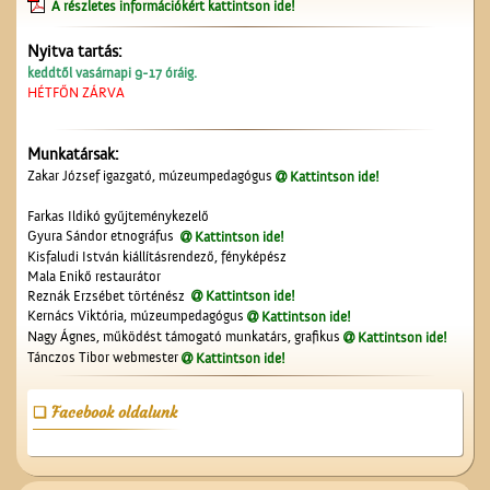
A részletes információkért kattintson ide!
Nyitva tartás:
A Vasútépítő- és
keddtől vasárnapi 9-17 óráig.
Karbantartó
HÉTFŐN ZÁRVA
Munkatársak:
Zakar József igazgató, múzeumpedagógus
Kattintson ide!
Farkas Ildikó gyűjteménykezelő
Gyura Sándor etnográfus
Kattintson ide!
Kisfaludi István kiállításrendező, fényképész
Mala Enikő restaurátor
A Czeglédi Népbank Rt.
Reznák Erzsébet történész
Kattintson ide!
épülete
Kernács Viktória, múzeumpedagógus
Kattintson ide!
Nagy Ágnes, működést támogató munkatárs, grafikus
Kattintson ide!
Tánczos Tibor webmester
Kattintson ide!
Facebook oldalunk