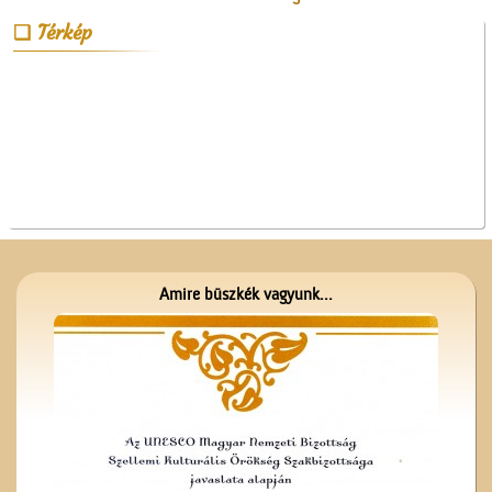
feldicsérés
Térkép
Az Ofotért
Amire büszkék vagyunk...
A ceglédi teniszpályák