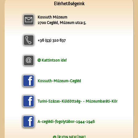
Névtábla a dr. Gombos
Elérhetőségeink
Lajos utcából
Kossuth Múzeum
2700 Cegléd, Múzeum utca 5.
+36 (53) 310 637
Kattintson ide!
A Népbolt
Kossuth-Múzeum-Cegléd
Turini-Százas-Küldöttség- - Múzeumbaráti-Kör
A-ceglédi-fogolytábor-1944-1946
Szitaárusok a ceglédi
piacon
@ ÍRJON NEKÜNK!