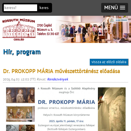
MENÜ
Hír, program
vissza az előző oldalra
Dr. PROKOPP MÁRIA művészettörténész előadása
2025.04.07. 12:02 [TT]
Rovat:
Rendezvények