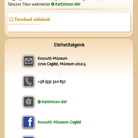
Tánczos Tibor webmester
Kattintson ide!
A Nagytemplom
Facebook oldalunk
Elérhetőségeink
Kossuth Múzeum
A Ceglédi Népkör
2700 Cegléd, Múzeum utca 5.
+36 (53) 310 637
Kattintson ide!
Kossuth-Múzeum-Cegléd