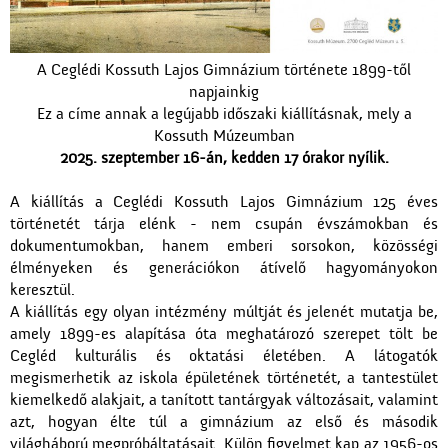
A Ceglédi Kossuth Lajos Gimnázium története 1899-től
napjainkig
Ez a címe annak a legújabb időszaki kiállításnak, mely a
Kossuth Múzeumban
2025. szeptember 16-án, kedden 17 órakor nyílik.
A kiállítás a Ceglédi Kossuth Lajos Gimnázium 125 éves
történetét tárja elénk - nem csupán évszámokban és
dokumentumokban, hanem emberi sorsokon, közösségi
élményeken és generációkon átívelő hagyományokon
keresztül.
A kiállítás egy olyan intézmény múltját és jelenét mutatja be,
amely 1899-es alapítása óta meghatározó szerepet tölt be
Cegléd kulturális és oktatási életében. A látogatók
megismerhetik az iskola épületének történetét, a tantestület
kiemelkedő alakjait, a tanított tantárgyak változásait, valamint
azt, hogyan élte túl a gimnázium az első és második
világháború megpróbáltatásait. Külön figyelmet kap az 1956-os