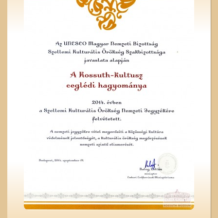
Vasat, vasárut vásároljunk
a Berger
vaskereskedésben
A régi ceglédi evangélikus
iskola
Sonneberegi játékok
tegnap és ma...