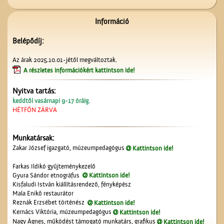
Információ
Belépődíj:
A ceglédi vasútállomás
Az árak 2025.10.01-jétől megváltoztak.
A részletes információkért kattintson ide!
Nyitva tartás:
keddtől vasárnapi 9-17 óráig.
HÉTFŐN ZÁRVA
Munkatársak:
A Mizsei úti vendéglő
Zakar József igazgató, múzeumpedagógus
Kattintson ide!
Farkas Ildikó gyűjteménykezelő
Gyura Sándor etnográfus
Kattintson ide!
Kisfaludi István kiállításrendező, fényképész
Mala Enikő restaurátor
Reznák Erzsébet történész
Kattintson ide!
Kernács Viktória, múzeumpedagógus
Kattintson ide!
Nagy Ágnes, működést támogató munkatárs, grafikus
Kattintson ide!