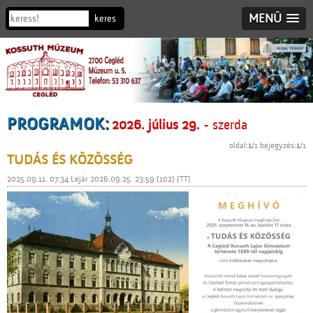
MENÜ
PROGRAMOK:
2026. július 29.
- szerda
oldal:
1
/1 bejegyzés:
1
/1
TUDÁS ÉS KÖZÖSSÉG
2025.09.11. 07:34 Lejár 2026.09.25. 23:59 [102] [TT]