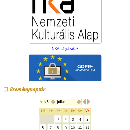
A ceglédi vasútállomás
NKA pályázatok
Eseménynaptár
A Mizsei úti vendéglő


Hé
Ke
Sz
Cs
Pé
Sz
Va
1
2
3
4
5
6
7
8
9
10
11
12