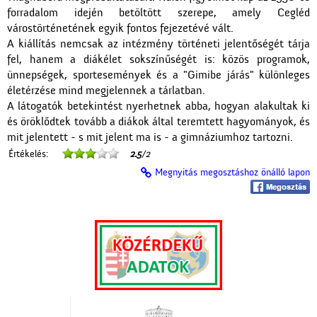
forradalom idején betöltött szerepe, amely Cegléd
várostörténetének egyik fontos fejezetévé vált.
A kiállítás nemcsak az intézmény történeti jelentőségét tárja
fel, hanem a diákélet sokszínűségét is: közös programok,
ünnepségek, sportesemények és a "Gimibe járás" különleges
életérzése mind megjelennek a tárlatban.
A látogatók betekintést nyerhetnek abba, hogyan alakultak ki
és öröklődtek tovább a diákok által teremtett hagyományok, és
mit jelentett - s mit jelent ma is - a gimnáziumhoz tartozni.
Értékelés:
2.5
/2
Megnyitás megosztáshoz önálló lapon