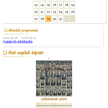
13
14
15
16
17
18
19
20
21
22
23
24
25
26
A Nagytemplom
27
28
29
30
31
Aktuális programok
2025.09.16. - 2026.09.25.
TUDÁS ÉS KÖZÖSSÉG
Heti ceglédi képtár
A Ceglédi Népkör
Lelkünknek szent
szerzeménye