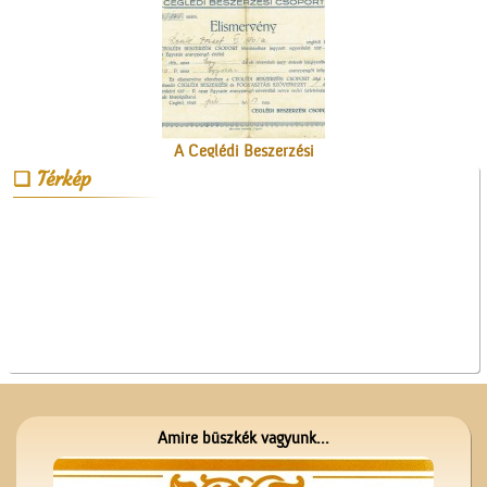
A Ceglédi Beszerzési
Csoport
Térkép
A Ceglédi Dózsa György
Népi Kollégium diákjai
énekelnek
Amire büszkék vagyunk...