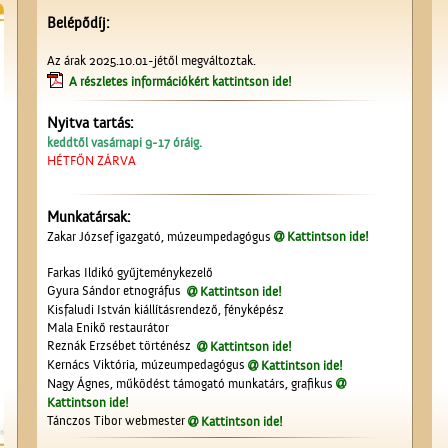
Belépődíj:
Az árak 2025.10.01-jétől megváltoztak.
A részletes információkért kattintson ide!
Nyitva tartás:
keddtől vasárnapi 9-17 óráig.
HÉTFŐN ZÁRVA
Munkatársak:
Zakar József igazgató, múzeumpedagógus
Kattintson ide!
Farkas Ildikó gyűjteménykezelő
Gyura Sándor etnográfus
Kattintson ide!
Kisfaludi István kiállításrendező, fényképész
Mala Enikő restaurátor
Reznák Erzsébet történész
Kattintson ide!
Kernács Viktória, múzeumpedagógus
Kattintson ide!
Nagy Ágnes, működést támogató munkatárs, grafikus
Kattintson ide!
Tánczos Tibor webmester
Kattintson ide!