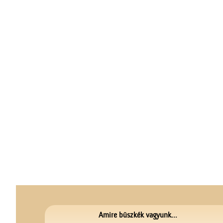
Amire büszkék vagyunk...