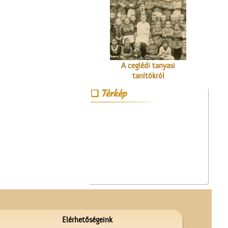
A ceglédi tanyasi
tanítókról
Térkép
Érettségi a Ceglédi
Magyar Királyi Állami
Főgimnáziumban
Elérhetőségeink