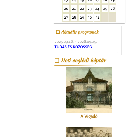
templom tornya
20
21
22
23
24
25
26
27
28
29
30
31
Aktuális programok
2025.09.16. - 2026.09.25.
TUDÁS ÉS KÖZÖSSÉG
A Ceglédi Dózsa György
Heti ceglédi képtár
Népi Kollégium diákjai
énekelnek
A Vigadó