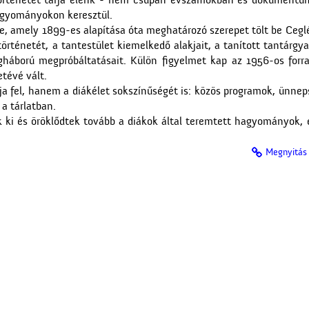
 történetét tárja elénk - nem csupán évszámokban és dokument
agyományokon keresztül.
be, amely 1899-es alapítása óta meghatározó szerepet tölt be Ceglé
rténetét, a tantestület kiemelkedő alakjait, a tanított tantárgya
gháború megpróbáltatásait. Külön figyelmet kap az 1956-os forra
tévé vált.
rja fel, hanem a diákélet sokszínűségét is: közös programok, ünn
a tárlatban.
 ki és öröklődtek tovább a diákok által teremtett hagyományok, é
Megnyitás 