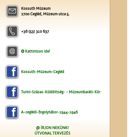
Kossuth Múzeum
2700 Cegléd, Múzeum utca 5.
A Ceglédi Népkör
+36 (53) 310 637
Kattintson ide!
Kossuth-Múzeum-Cegléd
A régi ceglédi evangélikus
iskola
Turini-Százas-Küldöttség- - Múzeumbaráti-Kör
A-ceglédi-fogolytábor-1944-1946
@ ÍRJON NEKÜNK!
ÚTVONAL TERVEZÉS