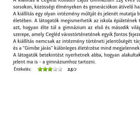
A kiállítás a Ceglédi Kossuth Lajos Gimnázium 125 éves
sorsokon, közösségi élményeken és generációkon átívelő h
A kiállítás egy olyan intézmény múltját és jelenét mutatja 
életében. A látogatók megismerhetik az iskola épületének tö
azt, hogyan élte túl a gimnázium az első és második vilá
szerepe, amely Cegléd várostörténetének egyik fontos fejeze
A kiállítás nemcsak az intézmény történeti jelentőségét tá
és a "Gimibe járás" különleges életérzése mind megjelennek 
A látogatók betekintést nyerhetnek abba, hogyan alakultak
jelent ma is - a gimnáziumhoz tartozni.
Értékelés:
2.5
/2