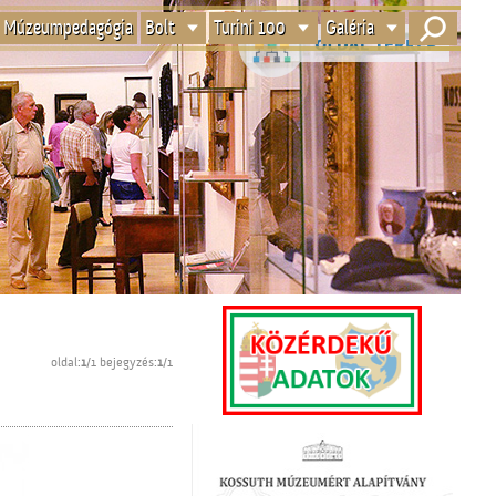
Múzeumpedagógia
Bolt
Turini 100
Galéria
oldal:
1
/1 bejegyzés:
1
/1