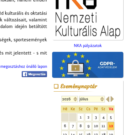
umokban, hanem emberi
d kulturális és oktatási
k változásait, valamint
dalom idején betöltött
epségek, sportesemények
NKA pályázatok
s mit jelentett - s mit
megosztáshoz önálló lapon
A Czeglédi Népbank Rt.
épülete
Eseménynaptár


Hé
Ke
Sz
Cs
Pé
Sz
Va
1
2
3
4
5
6
7
8
9
10
11
12
A ceglédi katolikus
13
14
15
16
17
18
19