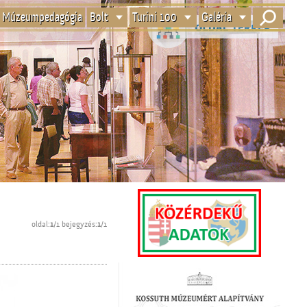
Múzeumpedagógia
Bolt
Turini 100
Galéria
oldal:
1
/1 bejegyzés:
1
/1