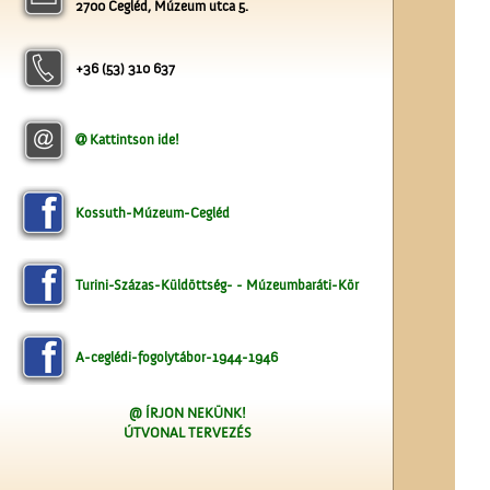
2700 Cegléd, Múzeum utca 5.
Cegléden
+36 (53) 310 637
Kattintson ide!
Az 5-ik Temetkezési
Kossuth-Múzeum-Cegléd
Egylet alapítói
Turini-Százas-Küldöttség- - Múzeumbaráti-Kör
A-ceglédi-fogolytábor-1944-1946
A Vigadó
@ ÍRJON NEKÜNK!
ÚTVONAL TERVEZÉS