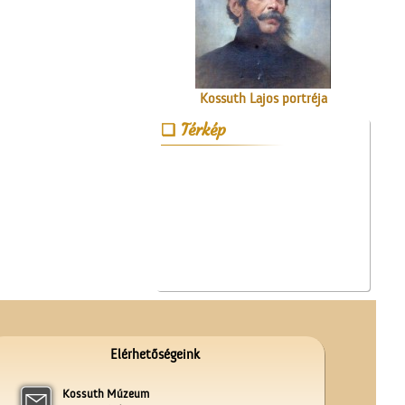
Kossuth Lajos portréja
Térkép
A ceglédi Népkör udvarán
Elérhetőségeink
Kossuth Múzeum
Műkedvelő színjátszók