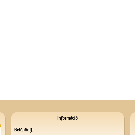
Információ
Belépődíj: