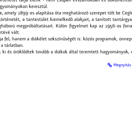
 történetét tárja elénk - nem csupán évszámokban és dokument
agyományokon keresztül.
be, amely 1899-es alapítása óta meghatározó szerepet tölt be Ceglé
rténetét, a tantestület kiemelkedő alakjait, a tanított tantárgya
gháború megpróbáltatásait. Külön figyelmet kap az 1956-os forra
tévé vált.
rja fel, hanem a diákélet sokszínűségét is: közös programok, ünn
a tárlatban.
 ki és öröklődtek tovább a diákok által teremtett hagyományok, é
Megnyitás 