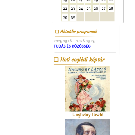
A Ceglédi Dózsa György
22
23
24
25
26
27
28
Népi Kollégium diákjai
énekelnek
29
30
Aktuális programok
2025.09.16. - 2026.09.25.
TUDÁS ÉS KÖZÖSSÉG
Üzenet a harctérre
Heti ceglédi képtár
Unghváry László
árjegyzéke