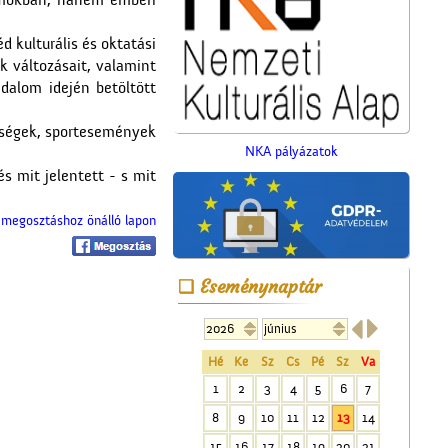
umokban, hanem emberi
d kulturális és oktatási
k változásait, valamint
dalom idején betöltött
epségek, sportesemények
NKA pályázatok
s mit jelentett - s mit
megosztáshoz önálló lapon
Eseménynaptár
A Gubody utcában


Hé
Ke
Sz
Cs
Pé
Sz
Va
1
2
3
4
5
6
7
8
9
10
11
12
13
14
15
16
17
18
19
20
21