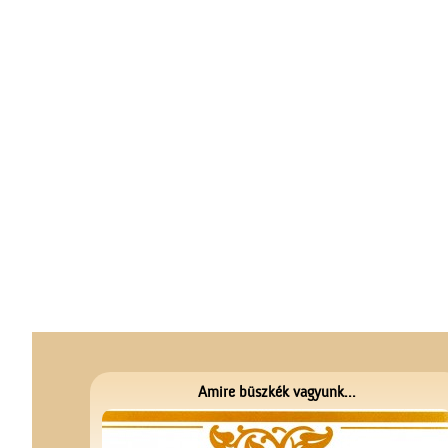
Amire büszkék vagyunk...