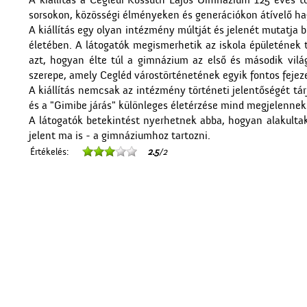
A kiállítás a Ceglédi Kossuth Lajos Gimnázium 125 éves
sorsokon, közösségi élményeken és generációkon átívelő h
A kiállítás egy olyan intézmény múltját és jelenét mutatja 
életében. A látogatók megismerhetik az iskola épületének tö
azt, hogyan élte túl a gimnázium az első és második vilá
szerepe, amely Cegléd várostörténetének egyik fontos fejeze
A kiállítás nemcsak az intézmény történeti jelentőségét tá
és a "Gimibe járás" különleges életérzése mind megjelennek 
A látogatók betekintést nyerhetnek abba, hogyan alakultak
jelent ma is - a gimnáziumhoz tartozni.
Értékelés:
2.5
/2