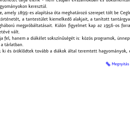
 történetét tárja elénk - nem csupán évszámokban és dokument
agyományokon keresztül.
be, amely 1899-es alapítása óta meghatározó szerepet tölt be Ceglé
rténetét, a tantestület kiemelkedő alakjait, a tanított tantárgya
gháború megpróbáltatásait. Külön figyelmet kap az 1956-os forra
tévé vált.
rja fel, hanem a diákélet sokszínűségét is: közös programok, ünn
a tárlatban.
 ki és öröklődtek tovább a diákok által teremtett hagyományok, é
Megnyitás 