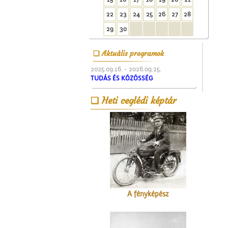
épülete
22
23
24
25
26
27
28
29
30
Aktuális programok
2025.09.16. - 2026.09.25.
TUDÁS ÉS KÖZÖSSÉG
Névtábla a dr. Gombos
Heti ceglédi képtár
Lajos utcából
A fényképész