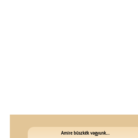
Amire büszkék vagyunk...