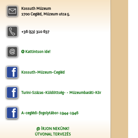
Kossuth Múzeum
2700 Cegléd, Múzeum utca 5.
A Ceglédi Népkör
+36 (53) 310 637
Kattintson ide!
Kossuth-Múzeum-Cegléd
Kereszt a Seregélyesben
Turini-Százas-Küldöttség- - Múzeumbaráti-Kör
A-ceglédi-fogolytábor-1944-1946
@ ÍRJON NEKÜNK!
ÚTVONAL TERVEZÉS