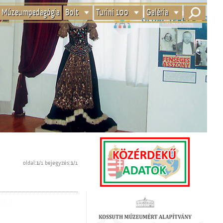
Múzeumpedagógia
Bolt
Turini 100
Galéria
oldal:
1
/1 bejegyzés:
1
/1