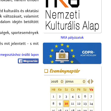
umokban, hanem emberi
d kulturális és oktatási
k változásait, valamint
dalom idején betöltött
epségek, sportesemények
NKA pályázatok
s mit jelentett - s mit
megosztáshoz önálló lapon
A régi ceglédi evangélikus
iskola
Eseménynaptár


Hé
Ke
Sz
Cs
Pé
Sz
Va
1
2
3
4
5
6
7
8
9
10
11
12
13
14
A Czeglédi Népbank Rt.
15
16
17
18
19
20
21