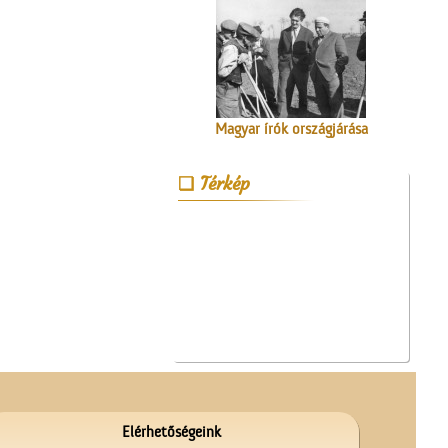
Magyar írók országjárása
Térkép
A Nagytemplom
Elérhetőségeink