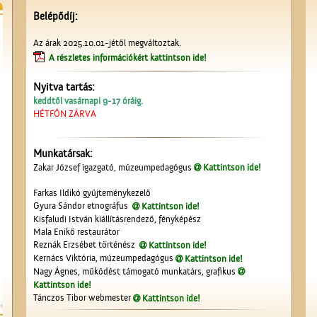
Belépődíj:
Az árak 2025.10.01-jétől megváltoztak.
A részletes információkért kattintson ide!
Nyitva tartás:
keddtől vasárnapi 9-17 óráig.
HÉTFŐN ZÁRVA
Munkatársak:
Zakar József igazgató, múzeumpedagógus
Kattintson ide!
Farkas Ildikó gyűjteménykezelő
Gyura Sándor etnográfus
Kattintson ide!
Kisfaludi István kiállításrendező, fényképész
Mala Enikő restaurátor
Reznák Erzsébet történész
Kattintson ide!
Kernács Viktória, múzeumpedagógus
Kattintson ide!
Nagy Ágnes, működést támogató munkatárs, grafikus
Kattintson ide!
Tánczos Tibor webmester
Kattintson ide!