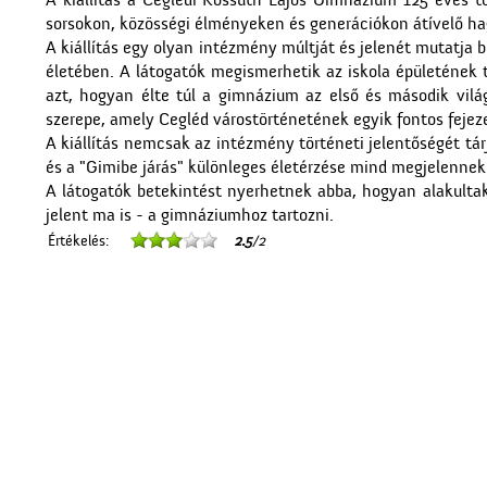
A kiállítás a Ceglédi Kossuth Lajos Gimnázium 125 éves
sorsokon, közösségi élményeken és generációkon átívelő h
A kiállítás egy olyan intézmény múltját és jelenét mutatja 
életében. A látogatók megismerhetik az iskola épületének tö
azt, hogyan élte túl a gimnázium az első és második vilá
szerepe, amely Cegléd várostörténetének egyik fontos fejeze
A kiállítás nemcsak az intézmény történeti jelentőségét tá
és a "Gimibe járás" különleges életérzése mind megjelennek 
A látogatók betekintést nyerhetnek abba, hogyan alakultak
jelent ma is - a gimnáziumhoz tartozni.
Értékelés:
2.5
/2