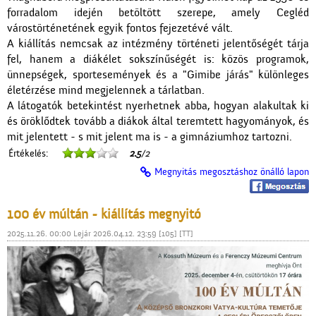
forradalom idején betöltött szerepe, amely Cegléd
várostörténetének egyik fontos fejezetévé vált.
A kiállítás nemcsak az intézmény történeti jelentőségét tárja
fel, hanem a diákélet sokszínűségét is: közös programok,
ünnepségek, sportesemények és a "Gimibe járás" különleges
életérzése mind megjelennek a tárlatban.
A látogatók betekintést nyerhetnek abba, hogyan alakultak ki
és öröklődtek tovább a diákok által teremtett hagyományok, és
mit jelentett - s mit jelent ma is - a gimnáziumhoz tartozni.
Értékelés:
2.5
/2
Megnyitás megosztáshoz önálló lapon
100 év múltán - kiállítás megnyitó
2025.11.26. 00:00 Lejár 2026.04.12. 23:59 [105] [TT]