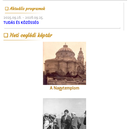
Aktuális programok
2025.09.16. - 2026.09.25.
TUDÁS ÉS KÖZÖSSÉG
Az ötödik köztéri szobor
Heti ceglédi képtár
Cegléden
A Nagytemplom