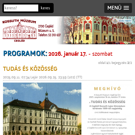
MENÜ
PROGRAMOK:
2026. január 17.
- szombat
oldal:
1
/1 bejegyzés:
2
/2
TUDÁS ÉS KÖZÖSSÉG
2025.09.11. 07:34 Lejár 2026.09.25. 23:59 [102] [TT]