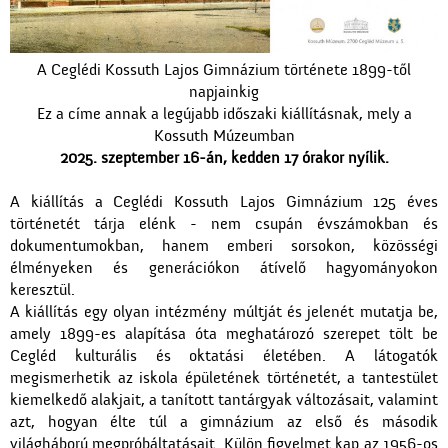
A Ceglédi Kossuth Lajos Gimnázium története 1899-től
napjainkig
Ez a címe annak a legújabb időszaki kiállításnak, mely a
Kossuth Múzeumban
2025. szeptember 16-án, kedden 17 órakor nyílik.
A kiállítás a Ceglédi Kossuth Lajos Gimnázium 125 éves
történetét tárja elénk - nem csupán évszámokban és
dokumentumokban, hanem emberi sorsokon, közösségi
élményeken és generációkon átívelő hagyományokon
keresztül.
A kiállítás egy olyan intézmény múltját és jelenét mutatja be,
amely 1899-es alapítása óta meghatározó szerepet tölt be
Cegléd kulturális és oktatási életében. A látogatók
megismerhetik az iskola épületének történetét, a tantestület
kiemelkedő alakjait, a tanított tantárgyak változásait, valamint
azt, hogyan élte túl a gimnázium az első és második
világháború megpróbáltatásait. Külön figyelmet kap az 1956-os