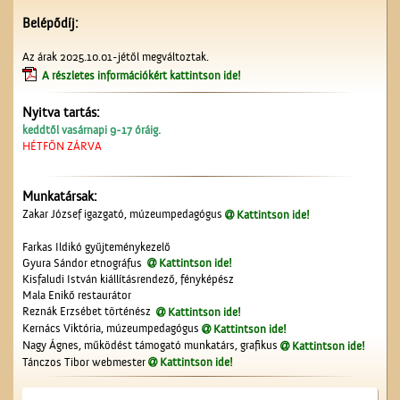
Belépődíj:
Az árak 2025.10.01-jétől megváltoztak.
A részletes információkért kattintson ide!
Nyitva tartás:
A fényképész
keddtől vasárnapi 9-17 óráig.
HÉTFŐN ZÁRVA
Munkatársak:
Zakar József igazgató, múzeumpedagógus
Kattintson ide!
Farkas Ildikó gyűjteménykezelő
Gyura Sándor etnográfus
Kattintson ide!
Kisfaludi István kiállításrendező, fényképész
Mala Enikő restaurátor
A ceglédi katolikus
Reznák Erzsébet történész
Kattintson ide!
templom tornya
Kernács Viktória, múzeumpedagógus
Kattintson ide!
Nagy Ágnes, működést támogató munkatárs, grafikus
Kattintson ide!
Tánczos Tibor webmester
Kattintson ide!