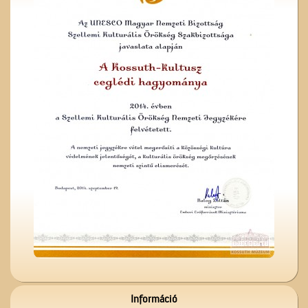
Cegléd a magasból
Megérkezés Ceglédre
Információ