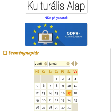
NKA pályázatok
A ceglédi katolikus
templom tornya
Eseménynaptár


Hé
Ke
Sz
Cs
Pé
Sz
Va
1
2
3
4
5
6
7
8
9
10
11
A Vigadó
12
13
14
15
16
17
18
19
20
21
22
23
24
25
26
27
28
29
30
31