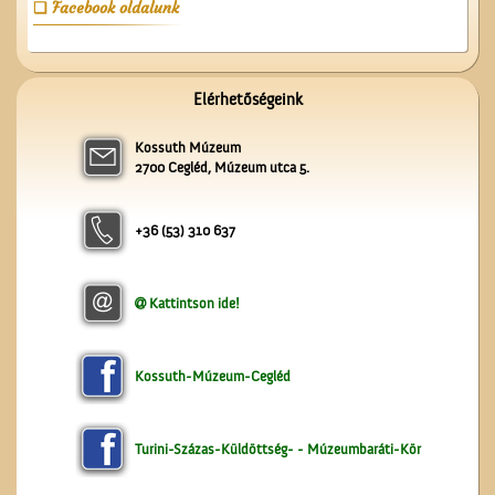
Facebook oldalunk
A Vigadó
Elérhetőségeink
Kossuth Múzeum
2700 Cegléd, Múzeum utca 5.
+36 (53) 310 637
Kattintson ide!
Az ötödik köztéri szobor
Cegléden
Kossuth-Múzeum-Cegléd
Turini-Százas-Küldöttség- - Múzeumbaráti-Kör