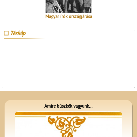
Magyar írók országjárása
Térkép
A Népbolt
Amire büszkék vagyunk...
A ceglédi teniszpályák