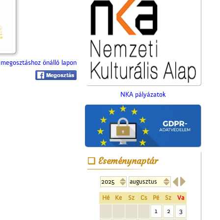
megosztáshoz önálló lapon
NKA pályázatok
A Czeglédi Népbank Rt.
épülete
Eseménynaptár


Hé
Ke
Sz
Cs
Pé
Sz
Va
1
2
3