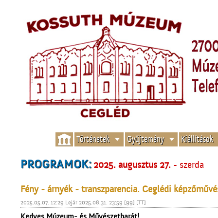
Történetek
Gyűjtemény
Kiállítások
PROGRAMOK:
2025. augusztus 27.
- szerda
Fény - árnyék - transzparencia. Ceglédi képzőművé
2025.05.07. 12:29 Lejár 2025.08.31. 23:59 [99] [TT]
Kedves Múzeum- és Művészetbarát!