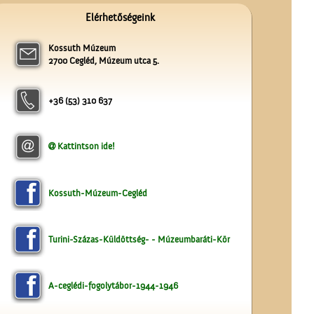
Elérhetőségeink
Kossuth Múzeum
2700 Cegléd, Múzeum utca 5.
Üzenet a harctérre
+36 (53) 310 637
Kattintson ide!
Kossuth-Múzeum-Cegléd
Névtábla a dr. Gombos
Lajos utcából
Turini-Százas-Küldöttség- - Múzeumbaráti-Kör
A-ceglédi-fogolytábor-1944-1946