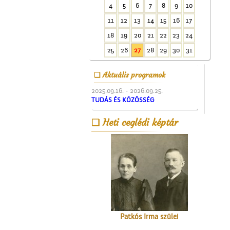
4
5
6
7
8
9
10
A Nagytemplom
11
12
13
14
15
16
17
18
19
20
21
22
23
24
25
26
27
28
29
30
31
Aktuális programok
2025.09.16. - 2026.09.25.
TUDÁS ÉS KÖZÖSSÉG
A valóság Pest megyében.
Heti ceglédi képtár
1956. október 30.
Patkós Irma szülei