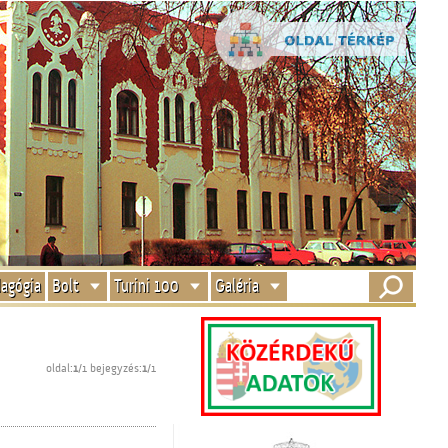
agógia
Bolt
Turini 100
Galéria
oldal:
1
/1 bejegyzés:
1
/1