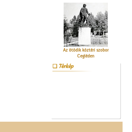
Az ötödik köztéri szobor
Cegléden
Térkép
A ceglédi szeszgyár