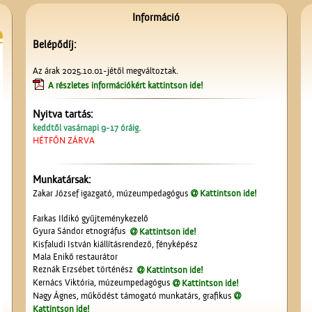
Információ
Belépődíj:
Az árak 2025.10.01-jétől megváltoztak.
A részletes információkért kattintson ide!
Nyitva tartás:
keddtől vasárnapi 9-17 óráig.
HÉTFŐN ZÁRVA
Munkatársak:
Zakar József igazgató, múzeumpedagógus
Kattintson ide!
Farkas Ildikó gyűjteménykezelő
Gyura Sándor etnográfus
Kattintson ide!
Kisfaludi István kiállításrendező, fényképész
Mala Enikő restaurátor
Reznák Erzsébet történész
Kattintson ide!
Kernács Viktória, múzeumpedagógus
Kattintson ide!
Nagy Ágnes, működést támogató munkatárs, grafikus
Kattintson ide!