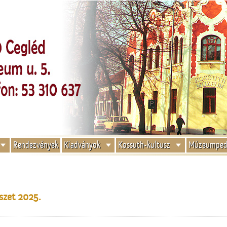
Rendezvények
Kiadványok
Kossuth-kultusz
Múzeumped
szet 2025.