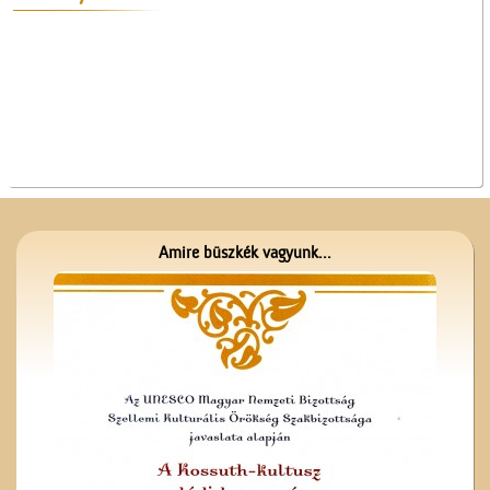
A ceglédi vasútállomás
Amire büszkék vagyunk...
Gubody Ferenc gyermekei