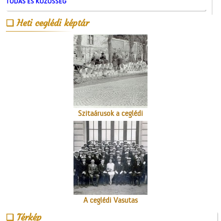
TUDÁS ÉS KÖZÖSSÉG
Heti ceglédi képtár
Érettségi a Ceglédi
Magyar Királyi Állami
Főgimnáziumban
Szitaárusok a ceglédi
piacon
A ceglédi Vasutas
Dalkarról
Térkép