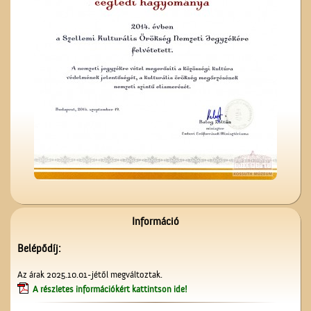
Képeslapok, képeslapok,
képeslapok…
Névtábla a dr. Gombos
Lajos utcából
Információ
Belépődíj:
Kereszt a Seregélyesben
Az árak 2025.10.01-jétől megváltoztak.
A részletes információkért kattintson ide!