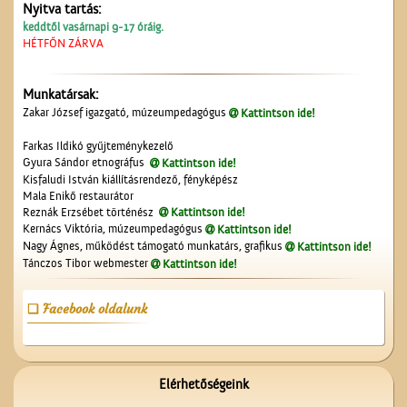
Nyitva tartás:
keddtől vasárnapi 9-17 óráig.
HÉTFŐN ZÁRVA
Munkatársak:
A Népbolt
Zakar József igazgató, múzeumpedagógus
Kattintson ide!
Farkas Ildikó gyűjteménykezelő
Gyura Sándor etnográfus
Kattintson ide!
Kisfaludi István kiállításrendező, fényképész
Mala Enikő restaurátor
Reznák Erzsébet történész
Kattintson ide!
Kernács Viktória, múzeumpedagógus
Kattintson ide!
Nagy Ágnes, működést támogató munkatárs, grafikus
Kattintson ide!
Tánczos Tibor webmester
Kattintson ide!
Az ötödik köztéri szobor
Cegléden
Facebook oldalunk
Elérhetőségeink