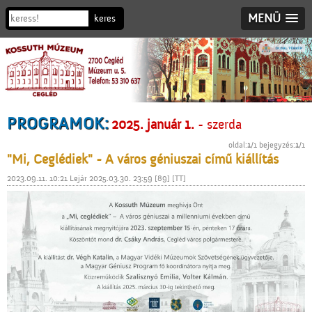
MENÜ
PROGRAMOK:
2025. január 1.
- szerda
oldal:
1
/1 bejegyzés:
1
/1
"Mi, Ceglédiek" - A város géniuszai című kiállítás
2023.09.11. 10:21 Lejár 2025.03.30. 23:59 [89] [TT]