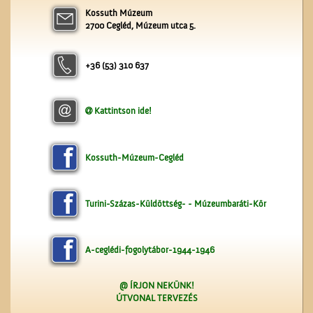
Kossuth Múzeum
Érettségi a Ceglédi
2700 Cegléd, Múzeum utca 5.
Magyar Királyi Állami
Főgimnáziumban
+36 (53) 310 637
Kattintson ide!
Szitaárusok a ceglédi
piacon
Kossuth-Múzeum-Cegléd
Turini-Százas-Küldöttség- - Múzeumbaráti-Kör
A-ceglédi-fogolytábor-1944-1946
@ ÍRJON NEKÜNK!
ÚTVONAL TERVEZÉS