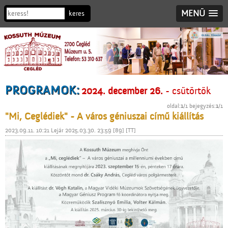
MENÜ
PROGRAMOK:
2024. december 26.
- csütörtök
oldal:
1
/1 bejegyzés:
1
/1
"Mi, Ceglédiek" - A város géniuszai című kiállítás
2023.09.11. 10:21 Lejár 2025.03.30. 23:59 [89] [TT]