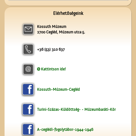
Érettségi a Ceglédi
Elérhetőségeink
Magyar Királyi Állami
Főgimnáziumban
Kossuth Múzeum
2700 Cegléd, Múzeum utca 5.
+36 (53) 310 637
Kattintson ide!
Az ötödik köztéri szobor
Cegléden
Kossuth-Múzeum-Cegléd
Turini-Százas-Küldöttség- - Múzeumbaráti-Kör
A-ceglédi-fogolytábor-1944-1946
A Vigadó