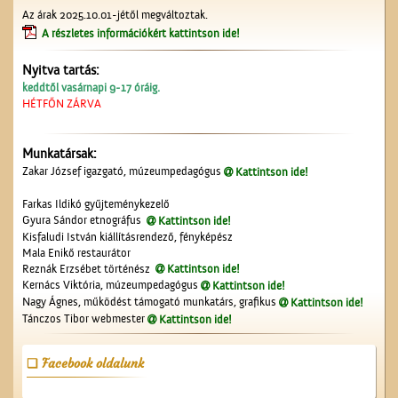
Az árak 2025.10.01-jétől megváltoztak.
A részletes információkért kattintson ide!
Nyitva tartás:
Üzenet a harctérre
keddtől vasárnapi 9-17 óráig.
HÉTFŐN ZÁRVA
Munkatársak:
Zakar József igazgató, múzeumpedagógus
Kattintson ide!
Farkas Ildikó gyűjteménykezelő
Gyura Sándor etnográfus
Kattintson ide!
Kisfaludi István kiállításrendező, fényképész
Mala Enikő restaurátor
Se nem Kossuth, se nem
Reznák Erzsébet történész
Kattintson ide!
Arany…
Kernács Viktória, múzeumpedagógus
Kattintson ide!
Nagy Ágnes, működést támogató munkatárs, grafikus
Kattintson ide!
Tánczos Tibor webmester
Kattintson ide!
Facebook oldalunk