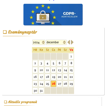
Se nem Kossuth, se nem
Eseménynaptár
Arany…


Hé
Ke
Sz
Cs
Pé
Sz
Va
1
2
3
4
5
6
7
8
9
10
11
12
13
14
15
Érettségi a Ceglédi
16
17
18
19
20
21
22
Magyar Királyi Állami
23
24
25
26
27
28
29
Főgimnáziumban
30
31
Aktuális programok