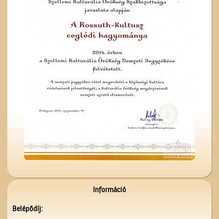
A régi ceglédi evangélikus
iskola
Unghváry László
árjegyzéke
Információ
Belépődíj: