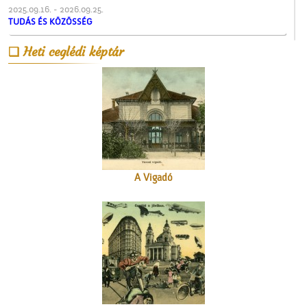
2025.09.16. - 2026.09.25.
TUDÁS ÉS KÖZÖSSÉG
Az ötödik köztéri szobor
Heti ceglédi képtár
Cegléden
A Vigadó