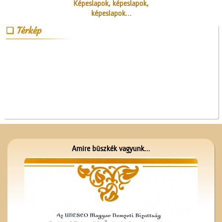
Képeslapok, képeslapok,
képeslapok…
Térkép
A Ceglédi Beszerzési
Csoport
Amire büszkék vagyunk...
A Ceglédi Dózsa György
Népi Kollégium diákjai
énekelnek