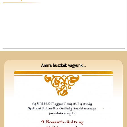
Érettségi a Ceglédi
Magyar Királyi Állami
Főgimnáziumban
Amire büszkék vagyunk...
A Nagytemplom