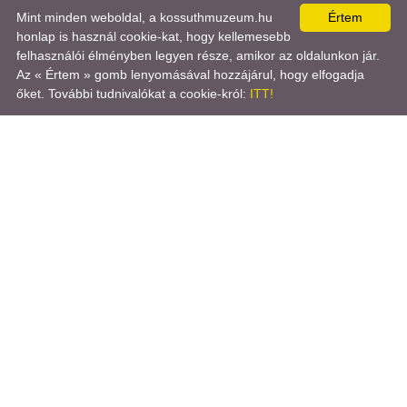
Kossuth Múzeum
Mint minden weboldal, a kossuthmuzeum.hu
Értem
2700 Cegléd, Múzeum utca 5.
honlap is használ cookie-kat, hogy kellemesebb
felhasználói élményben legyen része, amikor az oldalunkon jár.

Az « Értem » gomb lenyomásával hozzájárul, hogy elfogadja
+36 (53) 310 637
őket. További tudnivalókat a cookie-król:
ITT!
Kattintson ide!
Kossuth-Múzeum-Cegléd
Turini-Százas-Küldöttség- - Múzeumbaráti-Kör
A-ceglédi-fogolytábor-1944-1946
@ ÍRJON NEKÜNK!
ÚTVONAL TERVEZÉS